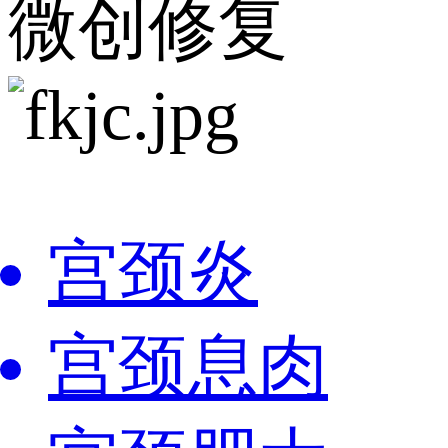
微创修复
宫颈炎
宫颈息肉