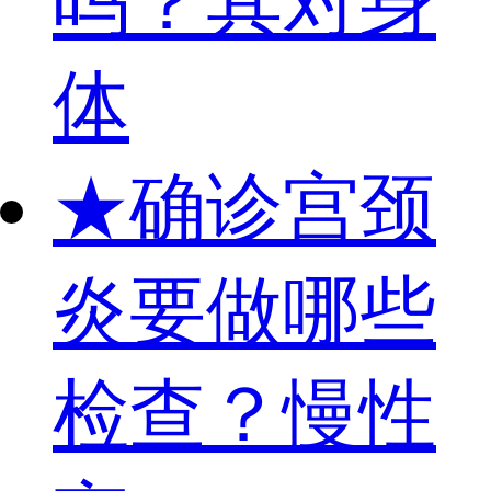
吗？其对身
体
★
确诊宫颈
炎要做哪些
检查？慢性