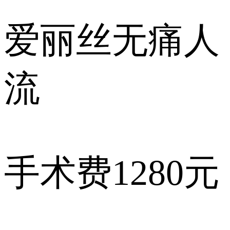
爱丽丝
无痛人
流
手术费
1280元