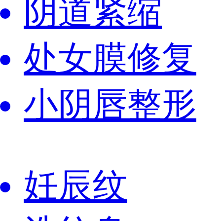
阴道紧缩
处女膜修复
小阴唇整形
妊辰纹