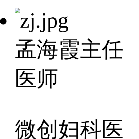
孟海霞
主任
医师
微创妇科医