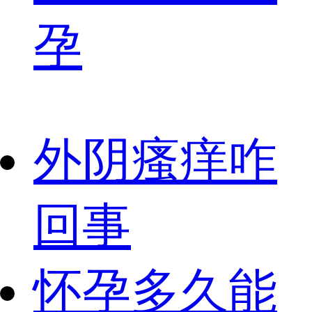
孕
外阴瘙痒咋
回事
怀孕多久能