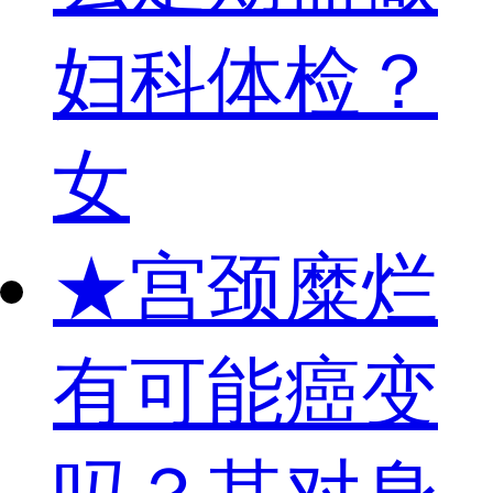
妇科体检？
女
★
宫颈糜烂
有可能癌变