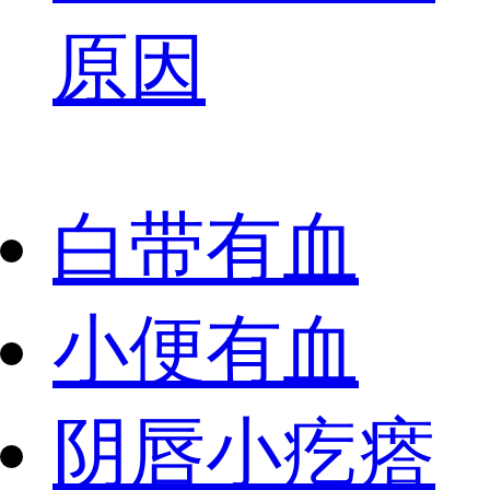
原因
白带有血
小便有血
阴唇小疙瘩