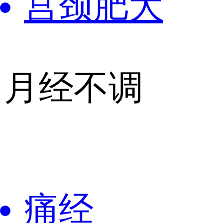
宫颈肥大
月经不调
痛经