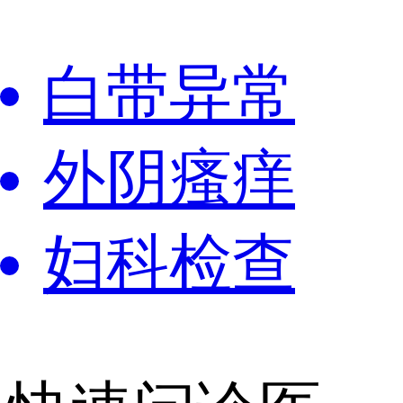
白带异常
外阴瘙痒
妇科检查