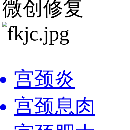
微创修复
宫颈炎
宫颈息肉