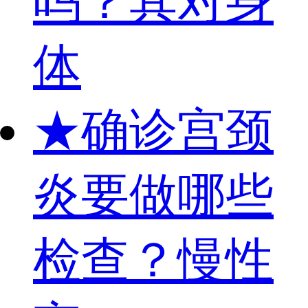
吗？其对身
体
★
确诊宫颈
炎要做哪些
检查？慢性