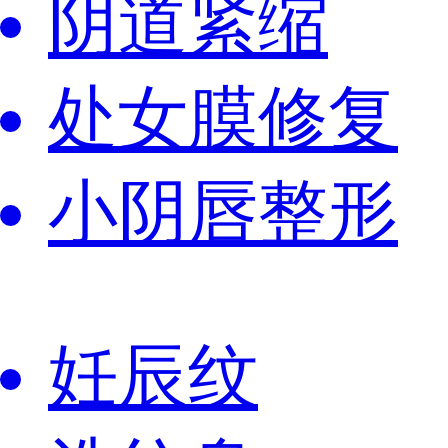
阴道紧缩
处女膜修复
小阴唇整形
妊辰纹