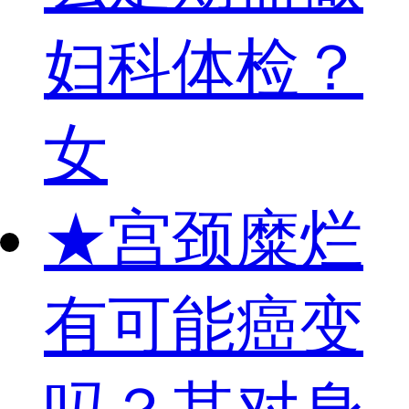
妇科体检？
女
★
宫颈糜烂
有可能癌变