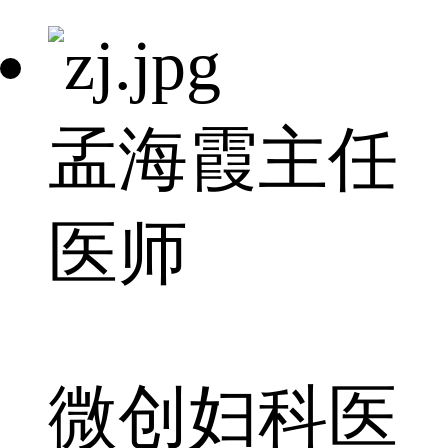
孟海霞
主任
医师
微创妇科医