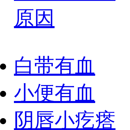
原因
白带有血
小便有血
阴唇小疙瘩