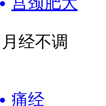
宫颈肥大
月经不调
痛经