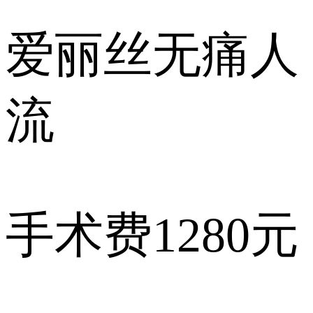
爱丽丝
无痛人
流
手术费
1280元