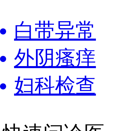
白带异常
外阴瘙痒
妇科检查