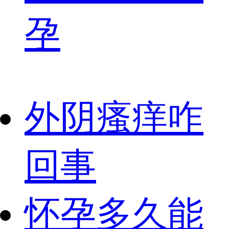
孕
外阴瘙痒咋
回事
怀孕多久能