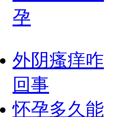
孕
外阴瘙痒咋
回事
怀孕多久能