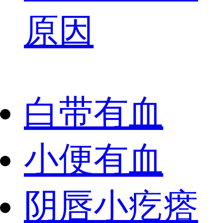
原因
白带有血
小便有血
阴唇小疙瘩