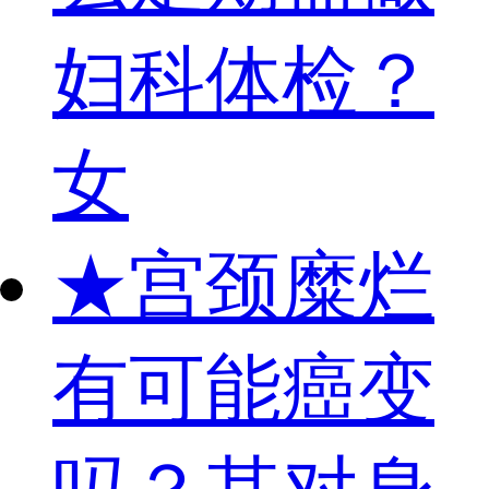
妇科体检？
女
★
宫颈糜烂
有可能癌变