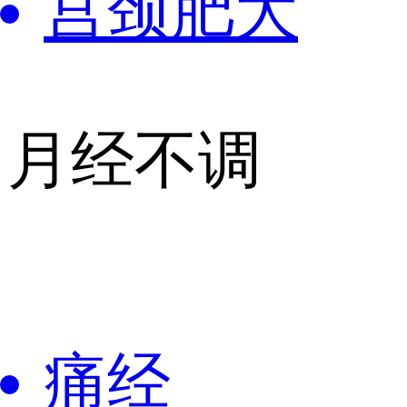
宫颈肥大
月经不调
痛经