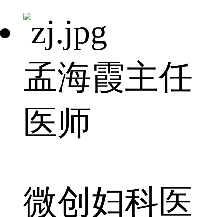
孟海霞
主任
医师
微创妇科医