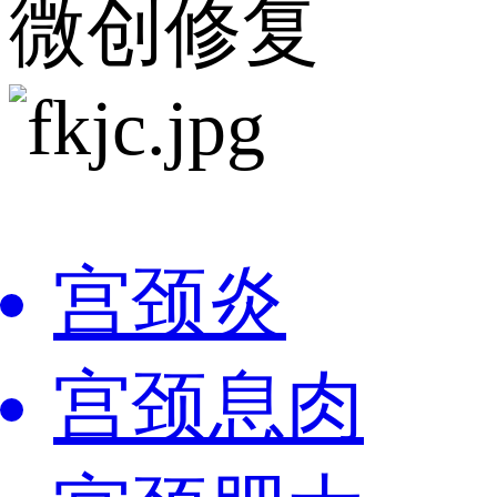
微创修复
宫颈炎
宫颈息肉