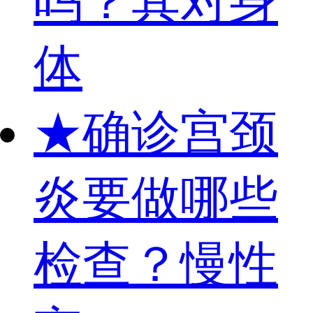
吗？其对身
体
★
确诊宫颈
炎要做哪些
检查？慢性