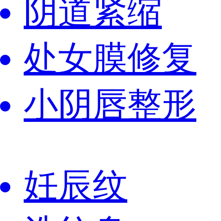
阴道紧缩
处女膜修复
小阴唇整形
妊辰纹