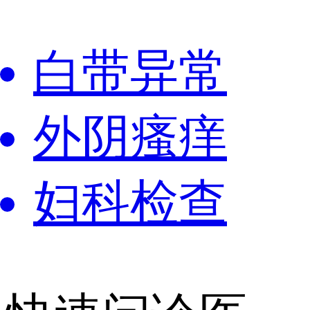
白带异常
外阴瘙痒
妇科检查