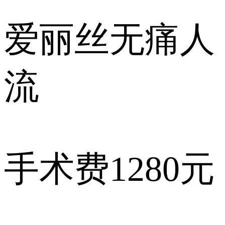
爱丽丝
无痛人
流
手术费
1280元