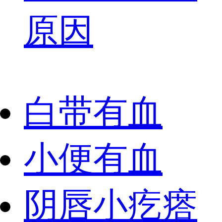
原因
白带有血
小便有血
阴唇小疙瘩