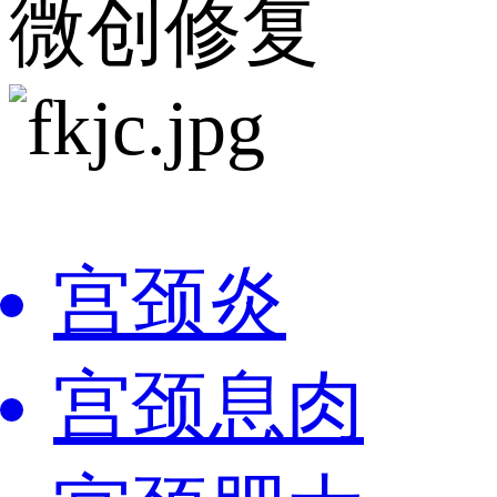
微创修复
宫颈炎
宫颈息肉