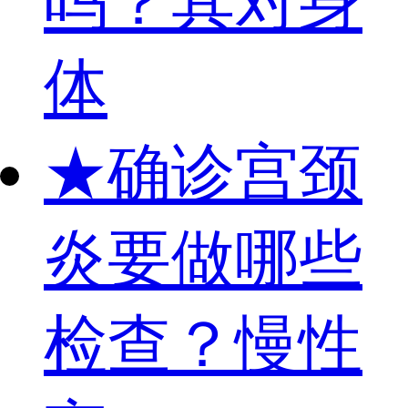
吗？其对身
体
★
确诊宫颈
炎要做哪些
检查？慢性