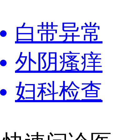
白带异常
外阴瘙痒
妇科检查