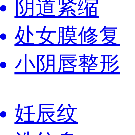
阴道紧缩
处女膜修复
小阴唇整形
妊辰纹