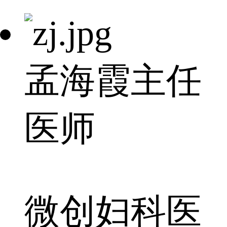
孟海霞
主任
医师
微创妇科医