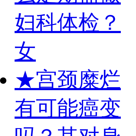
妇科体检？
女
★
宫颈糜烂
有可能癌变