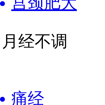
宫颈肥大
月经不调
痛经