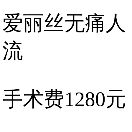
爱丽丝
无痛人
流
手术费
1280元