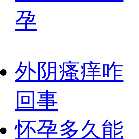
孕
外阴瘙痒咋
回事
怀孕多久能