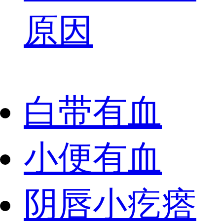
原因
白带有血
小便有血
阴唇小疙瘩