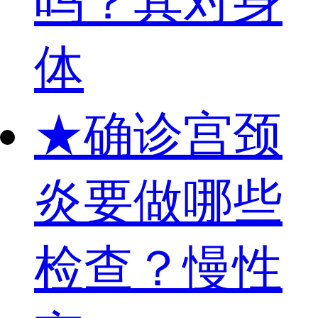
吗？其对身
体
★
确诊宫颈
炎要做哪些
检查？慢性