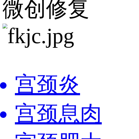
微创修复
宫颈炎
宫颈息肉