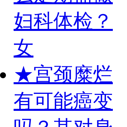
妇科体检？
女
★
宫颈糜烂
有可能癌变