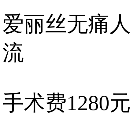
爱丽丝
无痛人
流
手术费
1280元