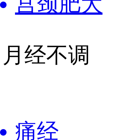
宫颈肥大
月经不调
痛经