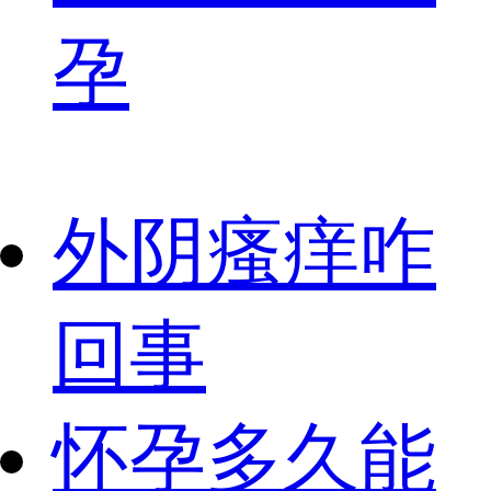
孕
外阴瘙痒咋
回事
怀孕多久能