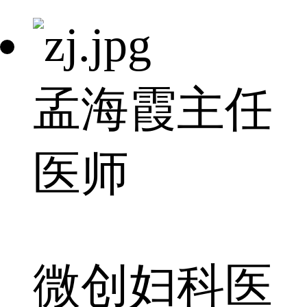
孟海霞
主任
医师
微创妇科医