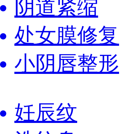
阴道紧缩
处女膜修复
小阴唇整形
妊辰纹