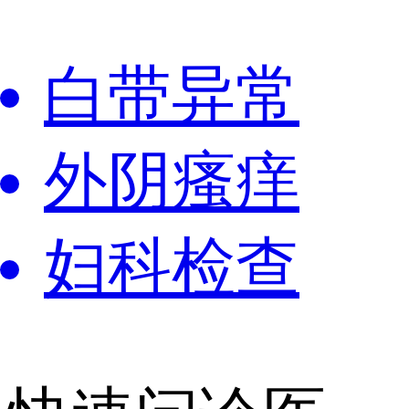
白带异常
外阴瘙痒
妇科检查