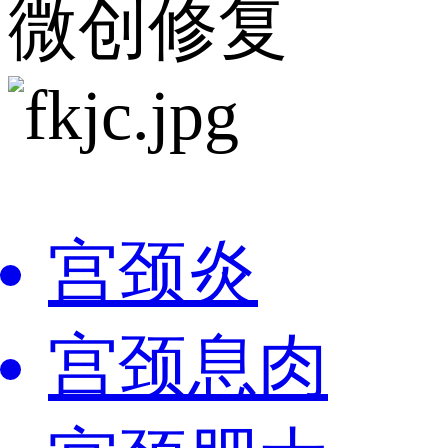
微创修复
宫颈炎
宫颈息肉