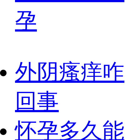
孕
外阴瘙痒咋
回事
怀孕多久能