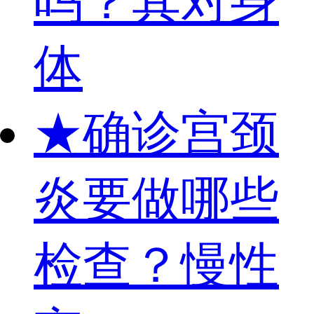
吗？其对身
体
★
确诊宫颈
炎要做哪些
检查？慢性