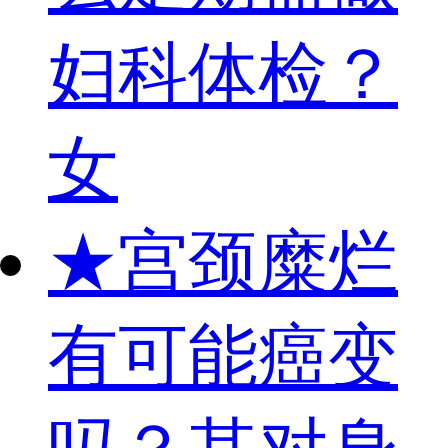
妇科体检？
女
★
宫颈糜烂
有可能癌变