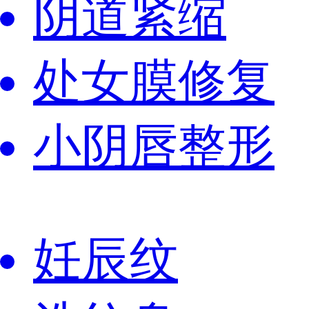
阴道紧缩
处女膜修复
小阴唇整形
妊辰纹