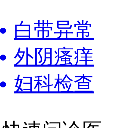
白带异常
外阴瘙痒
妇科检查