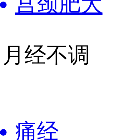
宫颈肥大
月经不调
痛经