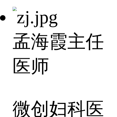
孟海霞
主任
医师
微创妇科医