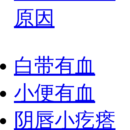
原因
白带有血
小便有血
阴唇小疙瘩