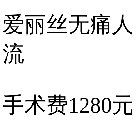
爱丽丝
无痛人
流
手术费
1280元