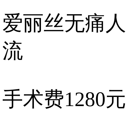
爱丽丝
无痛人
流
手术费
1280元