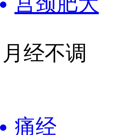
宫颈肥大
月经不调
痛经