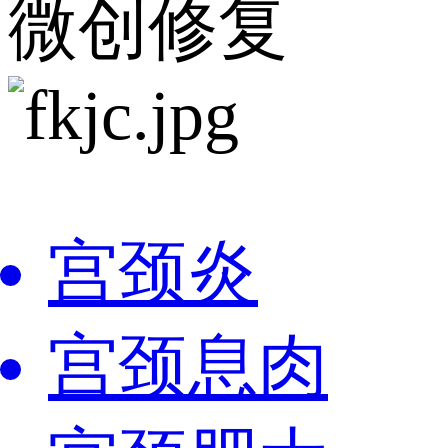
微创修复
宫颈炎
宫颈息肉