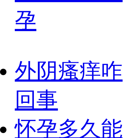
孕
外阴瘙痒咋
回事
怀孕多久能