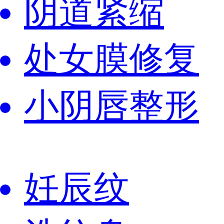
阴道紧缩
处女膜修复
小阴唇整形
妊辰纹