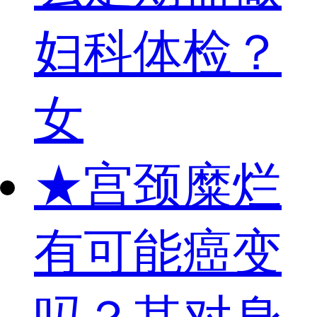
妇科体检？
女
★
宫颈糜烂
有可能癌变