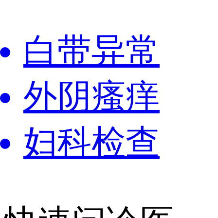
白带异常
外阴瘙痒
妇科检查