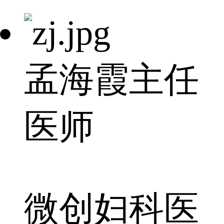
孟海霞
主任
医师
微创妇科医