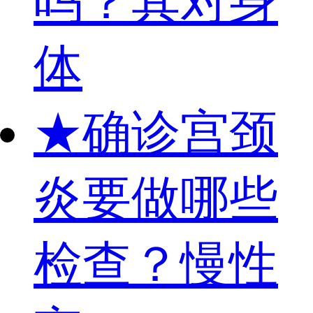
吗？其对身
体
★
确诊宫颈
炎要做哪些
检查？慢性