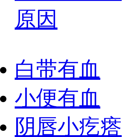
原因
白带有血
小便有血
阴唇小疙瘩