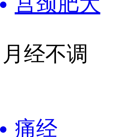
宫颈肥大
月经不调
痛经