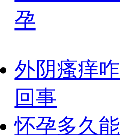
孕
外阴瘙痒咋
回事
怀孕多久能