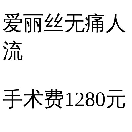
爱丽丝
无痛人
流
手术费
1280元