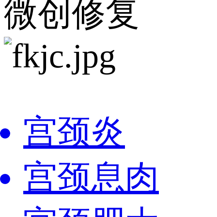
微创修复
宫颈炎
宫颈息肉