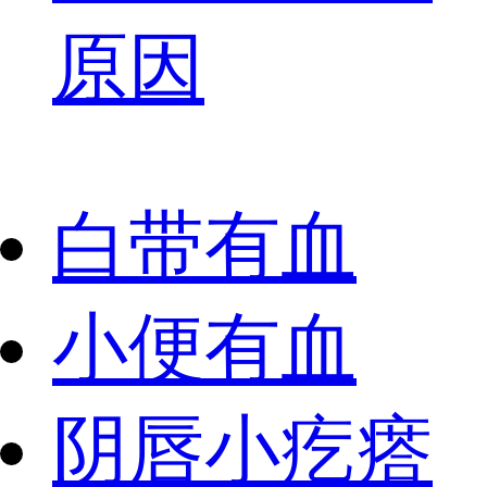
原因
白带有血
小便有血
阴唇小疙瘩