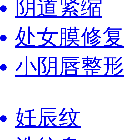
阴道紧缩
处女膜修复
小阴唇整形
妊辰纹