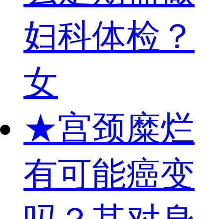
妇科体检？
女
★
宫颈糜烂
有可能癌变