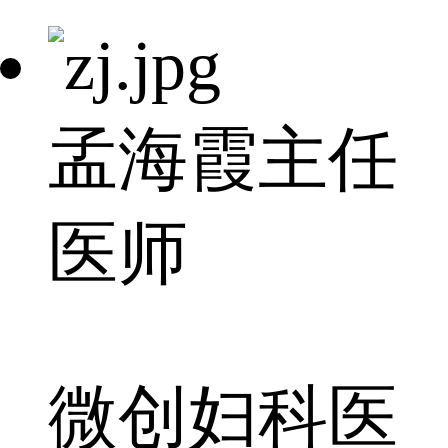
孟海霞
主任
医师
微创妇科医