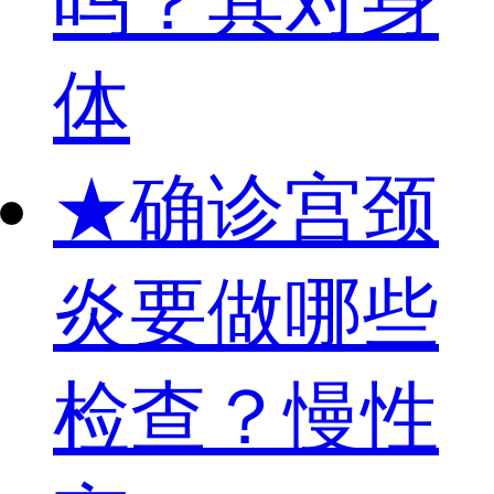
吗？其对身
体
★
确诊宫颈
炎要做哪些
检查？慢性