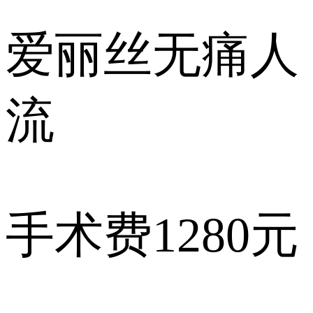
爱丽丝
无痛人
流
手术费
1280元