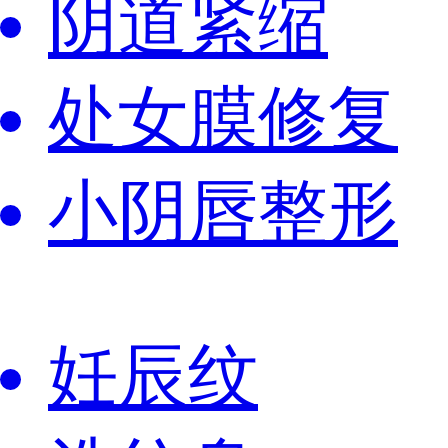
阴道紧缩
处女膜修复
小阴唇整形
妊辰纹