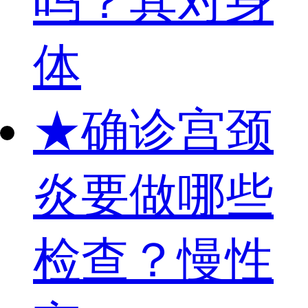
吗？其对身
体
★
确诊宫颈
炎要做哪些
检查？慢性