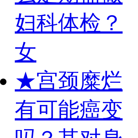
妇科体检？
女
★
宫颈糜烂
有可能癌变