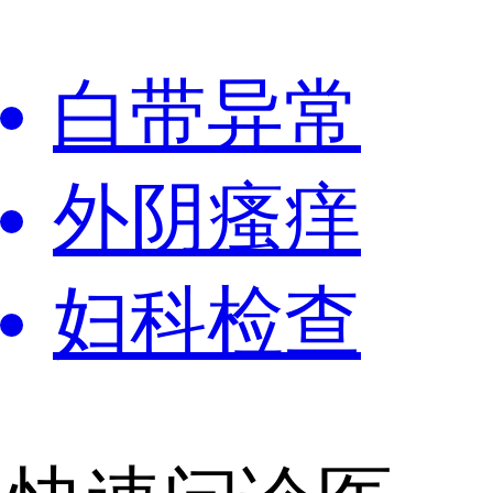
白带异常
外阴瘙痒
妇科检查