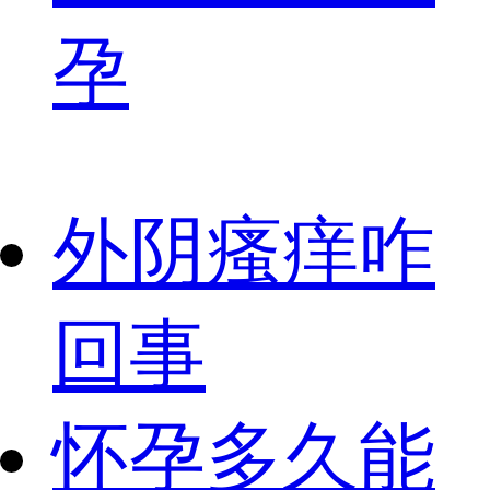
孕
外阴瘙痒咋
回事
怀孕多久能