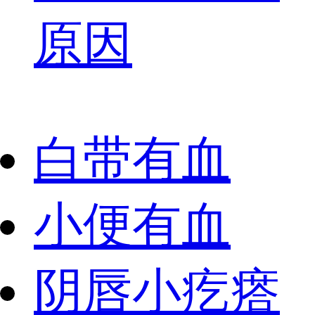
原因
白带有血
小便有血
阴唇小疙瘩