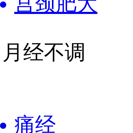
宫颈肥大
月经不调
痛经