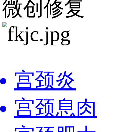
微创修复
宫颈炎
宫颈息肉