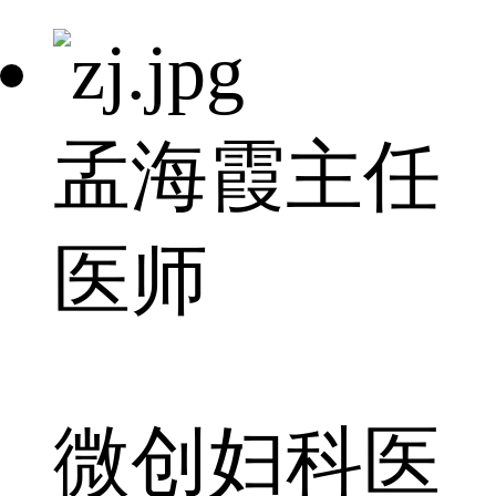
孟海霞
主任
医师
微创妇科医