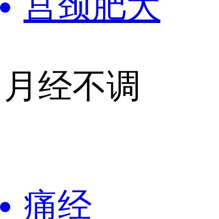
宫颈肥大
月经不调
痛经