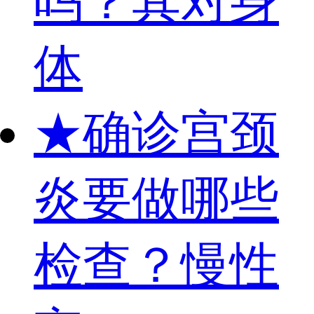
吗？其对身
体
★
确诊宫颈
炎要做哪些
检查？慢性