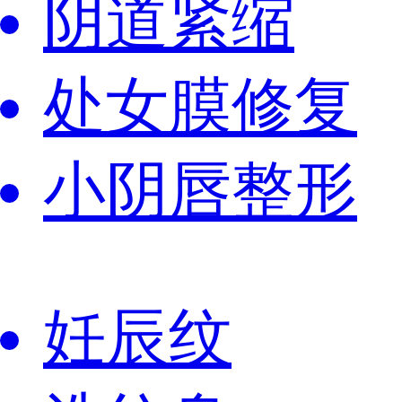
阴道紧缩
处女膜修复
小阴唇整形
妊辰纹