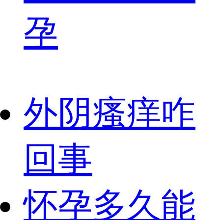
孕
外阴瘙痒咋
回事
怀孕多久能