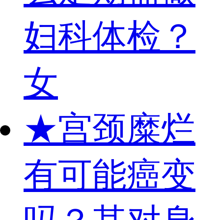
妇科体检？
女
★
宫颈糜烂
有可能癌变