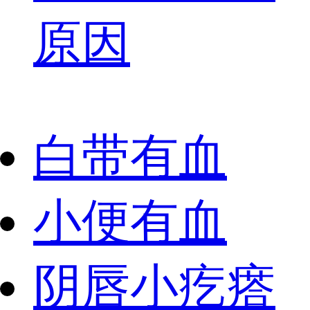
原因
白带有血
小便有血
阴唇小疙瘩