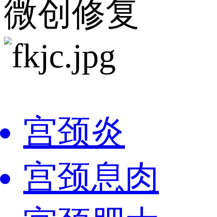
微创修复
宫颈炎
宫颈息肉