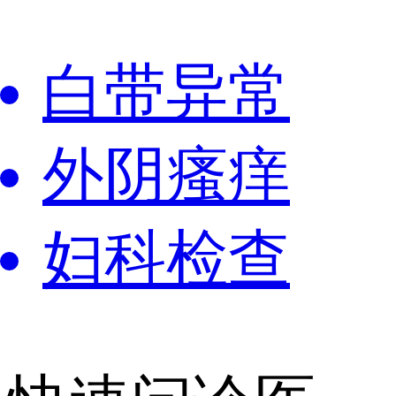
白带异常
外阴瘙痒
妇科检查