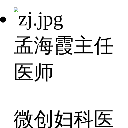
孟海霞
主任
医师
微创妇科医