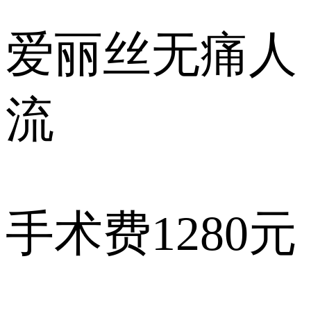
爱丽丝
无痛人
流
手术费
1280元