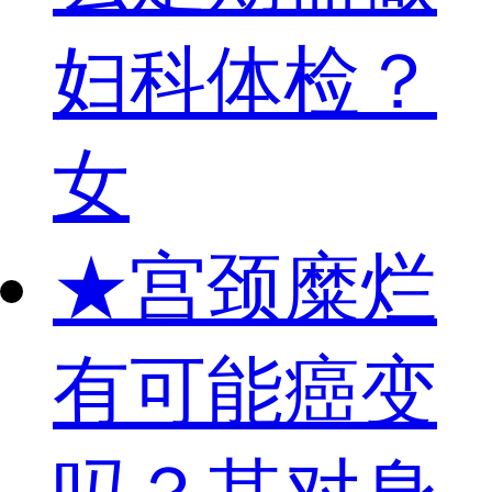
妇科体检？
女
★
宫颈糜烂
有可能癌变