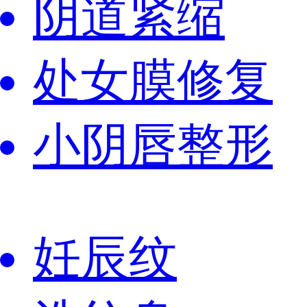
阴道紧缩
处女膜修复
小阴唇整形
妊辰纹