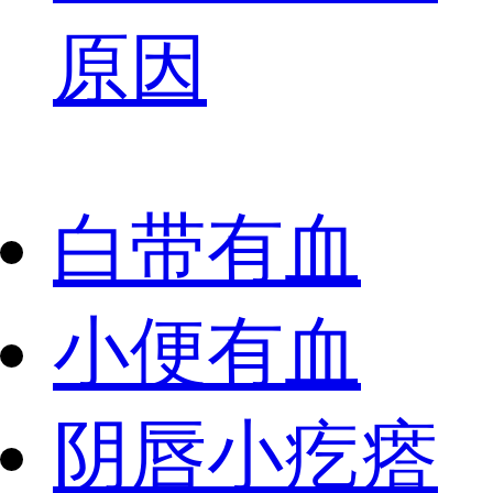
原因
白带有血
小便有血
阴唇小疙瘩