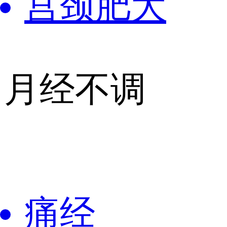
宫颈肥大
月经不调
痛经