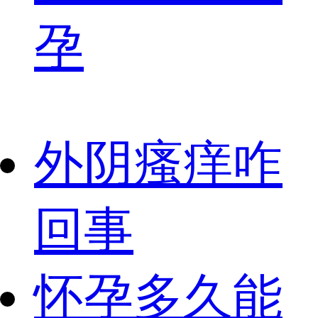
孕
外阴瘙痒咋
回事
怀孕多久能