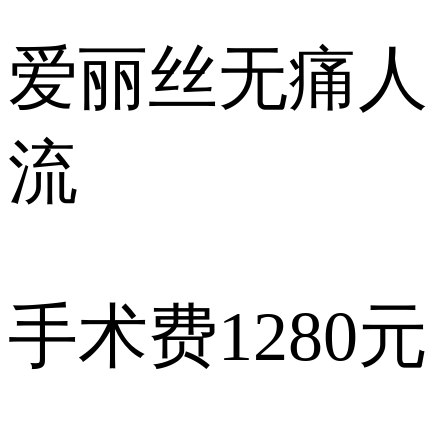
爱丽丝
无痛人
流
手术费
1280元