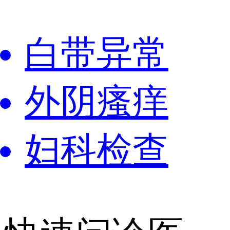
白带异常
外阴瘙痒
妇科检查