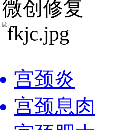
微创修复
宫颈炎
宫颈息肉