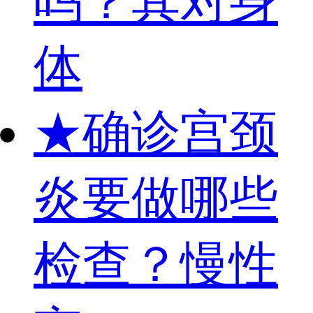
吗？其对身
体
★
确诊宫颈
炎要做哪些
检查？慢性