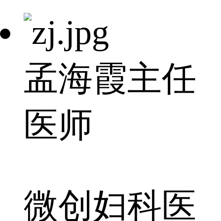
孟海霞
主任
医师
微创妇科医