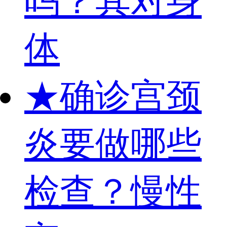
吗？其对身
体
★
确诊宫颈
炎要做哪些
检查？慢性