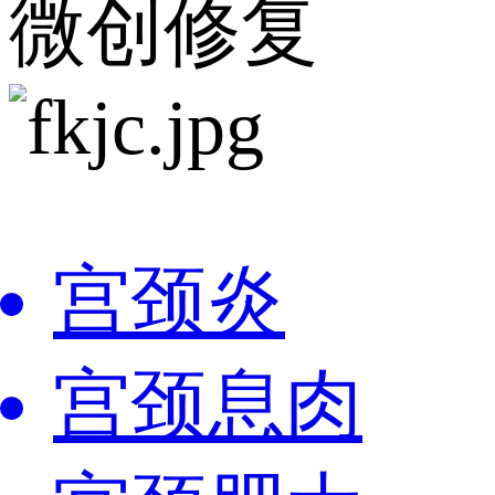
微创修复
宫颈炎
宫颈息肉