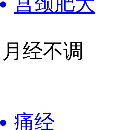
宫颈肥大
月经不调
痛经