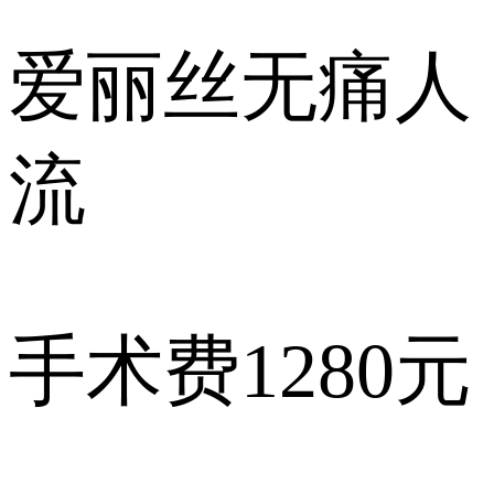
爱丽丝
无痛人
流
手术费
1280元