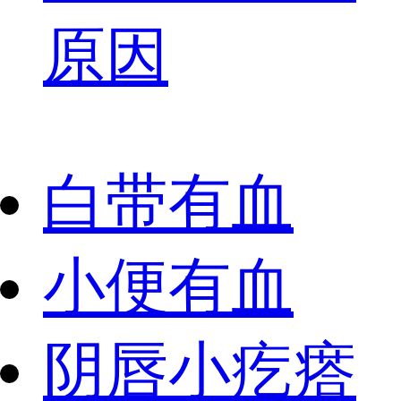
原因
白带有血
小便有血
阴唇小疙瘩