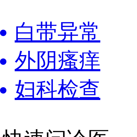
白带异常
外阴瘙痒
妇科检查