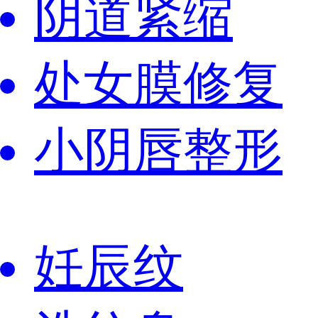
阴道紧缩
处女膜修复
小阴唇整形
妊辰纹