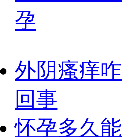
孕
外阴瘙痒咋
回事
怀孕多久能