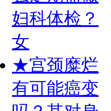
妇科体检？
女
★
宫颈糜烂
有可能癌变