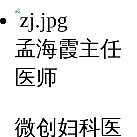
孟海霞
主任
医师
微创妇科医