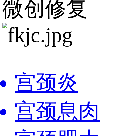
微创修复
宫颈炎
宫颈息肉