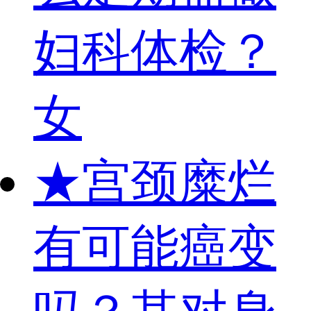
妇科体检？
女
★
宫颈糜烂
有可能癌变