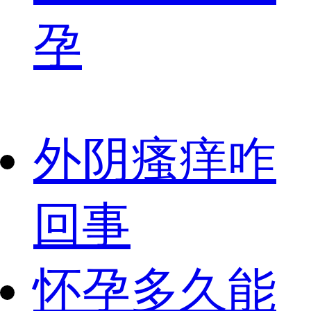
孕
外阴瘙痒咋
回事
怀孕多久能