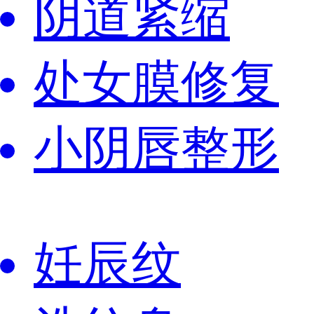
阴道紧缩
处女膜修复
小阴唇整形
妊辰纹