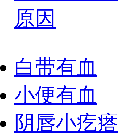
原因
白带有血
小便有血
阴唇小疙瘩