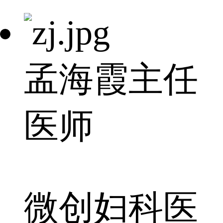
孟海霞
主任
医师
微创妇科医