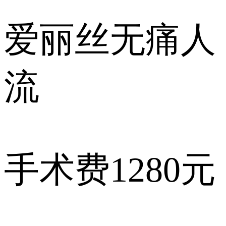
爱丽丝
无痛人
流
手术费
1280元