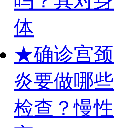
吗？其对身
体
★
确诊宫颈
炎要做哪些
检查？慢性