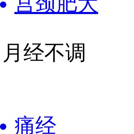
宫颈肥大
月经不调
痛经