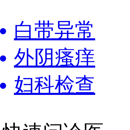
白带异常
外阴瘙痒
妇科检查