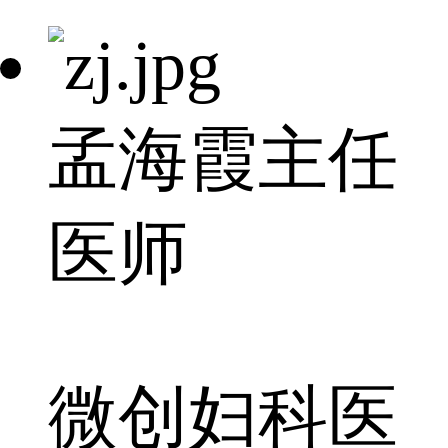
孟海霞
主任
医师
微创妇科医