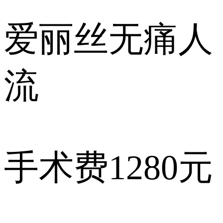
爱丽丝
无痛人
流
手术费
1280元