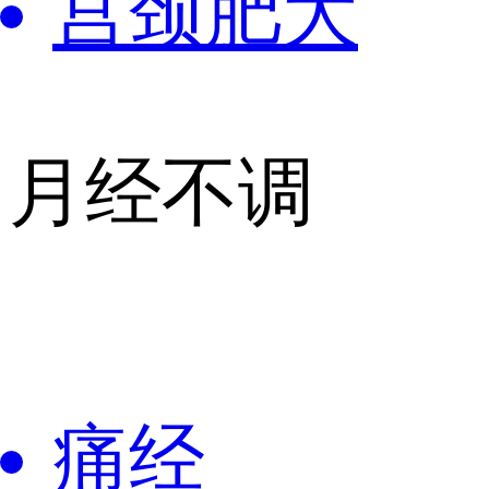
宫颈肥大
月经不调
痛经