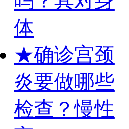
吗？其对身
体
★
确诊宫颈
炎要做哪些
检查？慢性