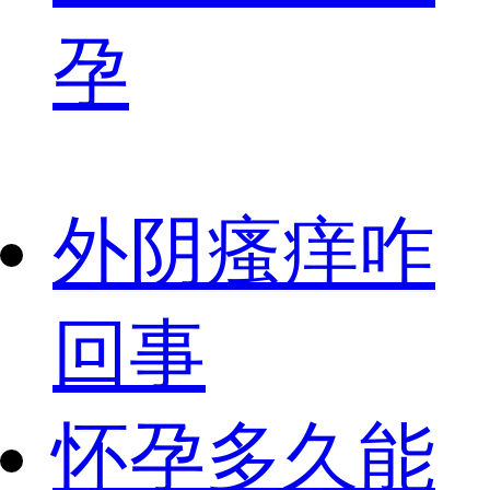
孕
外阴瘙痒咋
回事
怀孕多久能