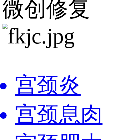
微创修复
宫颈炎
宫颈息肉