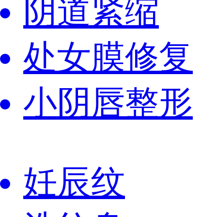
阴道紧缩
处女膜修复
小阴唇整形
妊辰纹