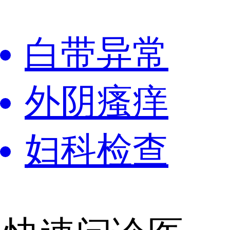
白带异常
外阴瘙痒
妇科检查