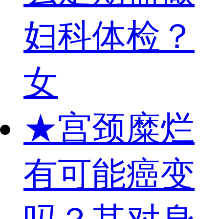
妇科体检？
女
★
宫颈糜烂
有可能癌变