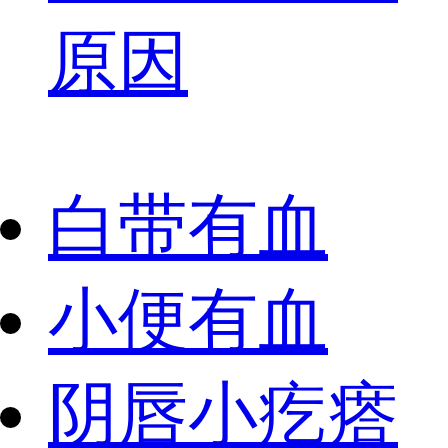
原因
白带有血
小便有血
阴唇小疙瘩