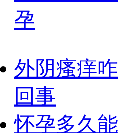
孕
外阴瘙痒咋
回事
怀孕多久能