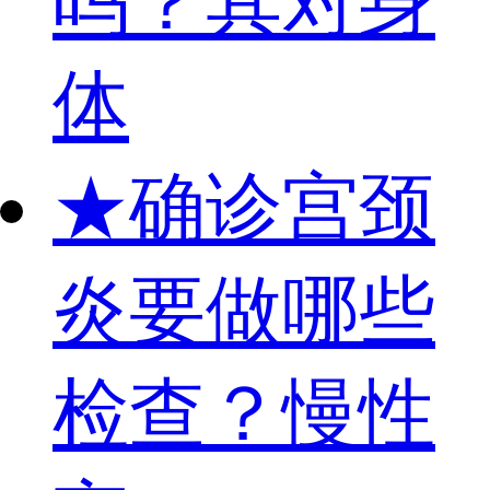
吗？其对身
体
★
确诊宫颈
炎要做哪些
检查？慢性