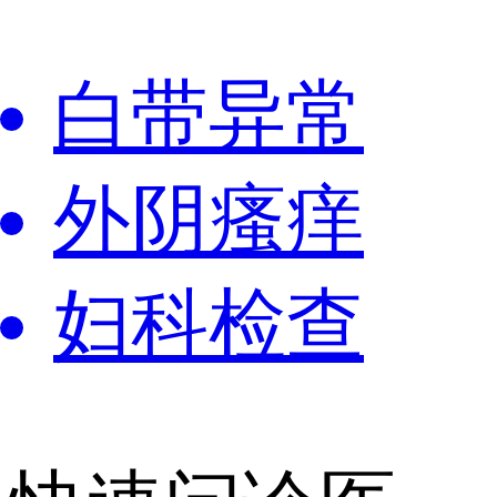
白带异常
外阴瘙痒
妇科检查