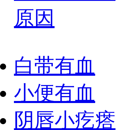
原因
白带有血
小便有血
阴唇小疙瘩