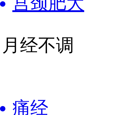
宫颈肥大
月经不调
痛经