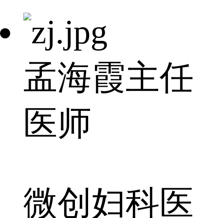
孟海霞
主任
医师
微创妇科医