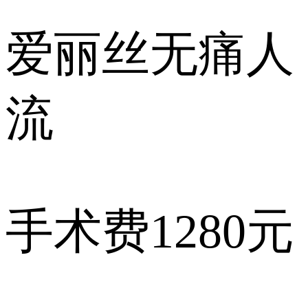
爱丽丝
无痛人
流
手术费
1280元