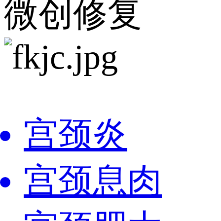
微创修复
宫颈炎
宫颈息肉