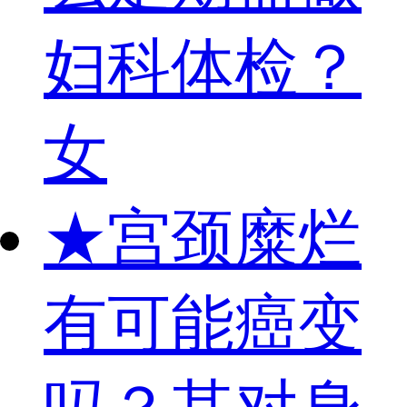
妇科体检？
女
★
宫颈糜烂
有可能癌变