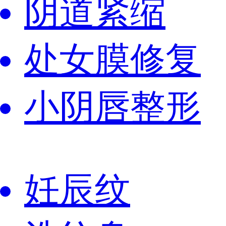
阴道紧缩
处女膜修复
小阴唇整形
妊辰纹