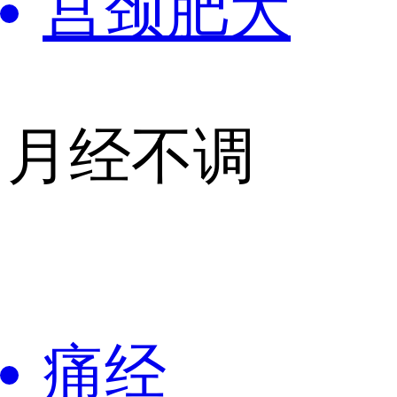
宫颈肥大
月经不调
痛经