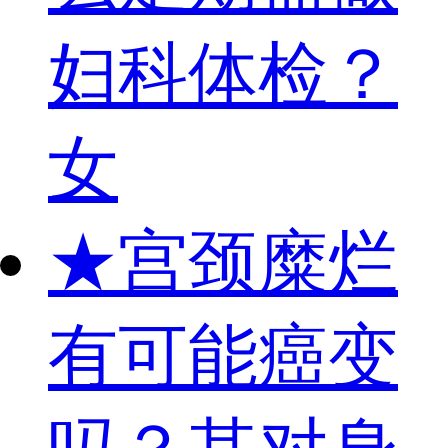
妇科体检？
女
★
宫颈糜烂
有可能癌变