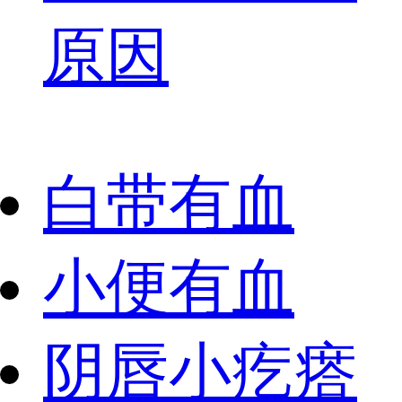
原因
白带有血
小便有血
阴唇小疙瘩