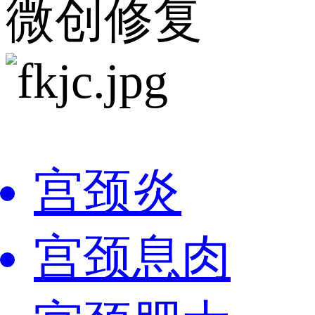
微创修复
宫颈炎
宫颈息肉