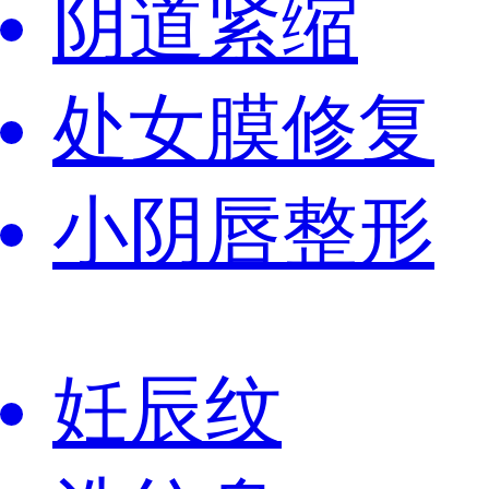
阴道紧缩
处女膜修复
小阴唇整形
妊辰纹