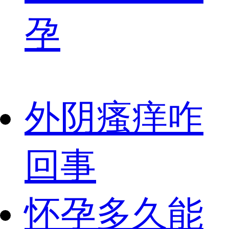
孕
外阴瘙痒咋
回事
怀孕多久能