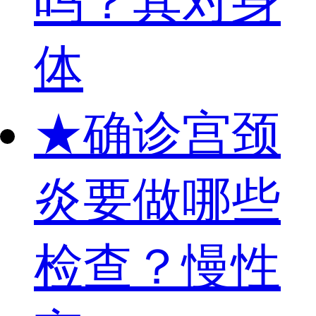
吗？其对身
体
★
确诊宫颈
炎要做哪些
检查？慢性