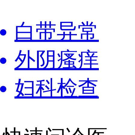
白带异常
外阴瘙痒
妇科检查