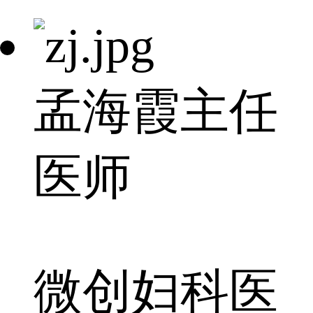
孟海霞
主任
医师
微创妇科医