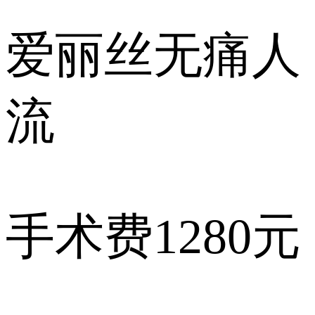
爱丽丝
无痛人
流
手术费
1280元