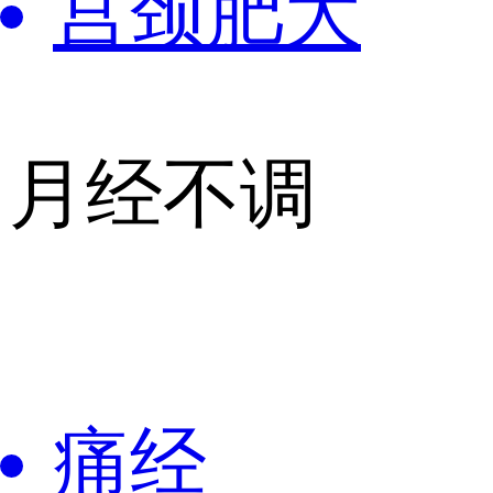
宫颈肥大
月经不调
痛经