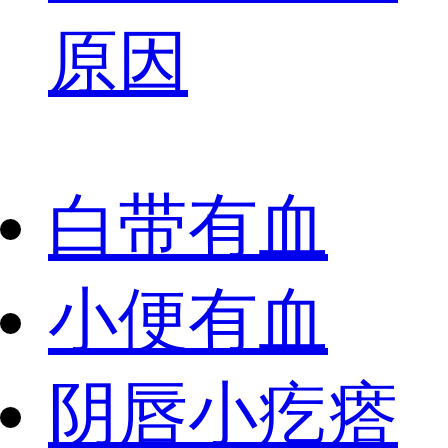
原因
白带有血
小便有血
阴唇小疙瘩