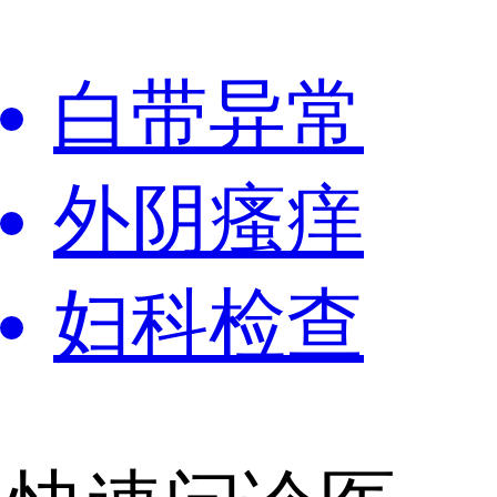
白带异常
外阴瘙痒
妇科检查