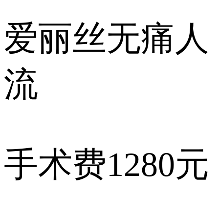
爱丽丝
无痛人
流
手术费
1280元