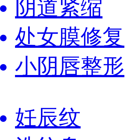
阴道紧缩
处女膜修复
小阴唇整形
妊辰纹