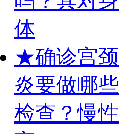
吗？其对身
体
★
确诊宫颈
炎要做哪些
检查？慢性