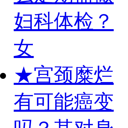
妇科体检？
女
★
宫颈糜烂
有可能癌变