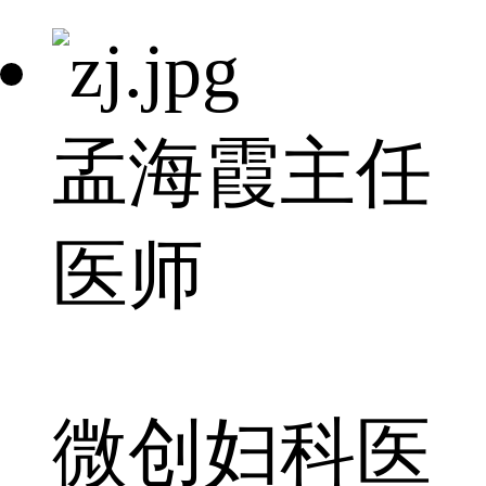
孟海霞
主任
医师
微创妇科医