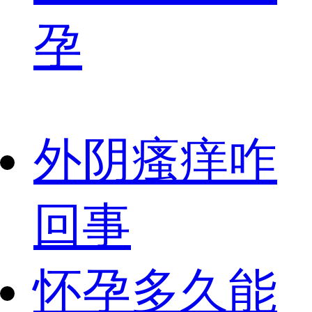
孕
外阴瘙痒咋
回事
怀孕多久能