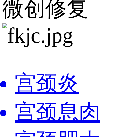
微创修复
宫颈炎
宫颈息肉