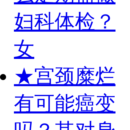
妇科体检？
女
★
宫颈糜烂
有可能癌变