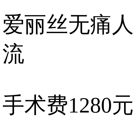
爱丽丝
无痛人
流
手术费
1280元