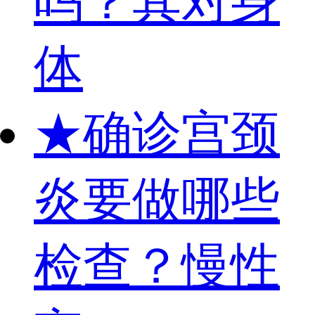
吗？其对身
体
★
确诊宫颈
炎要做哪些
检查？慢性