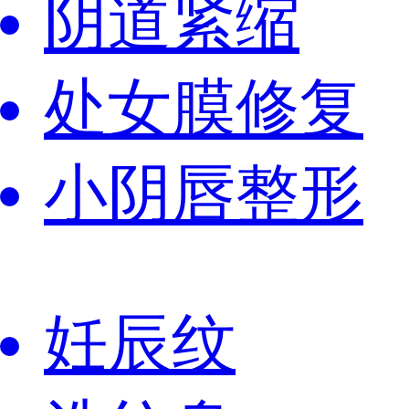
阴道紧缩
处女膜修复
小阴唇整形
妊辰纹