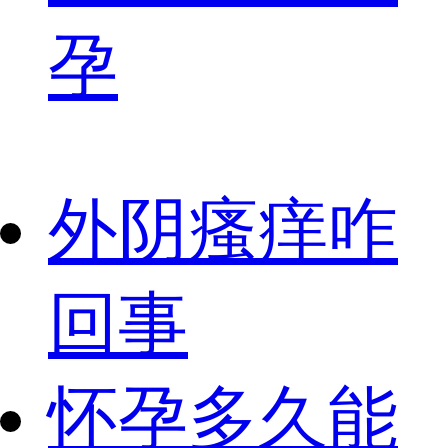
孕
外阴瘙痒咋
回事
怀孕多久能