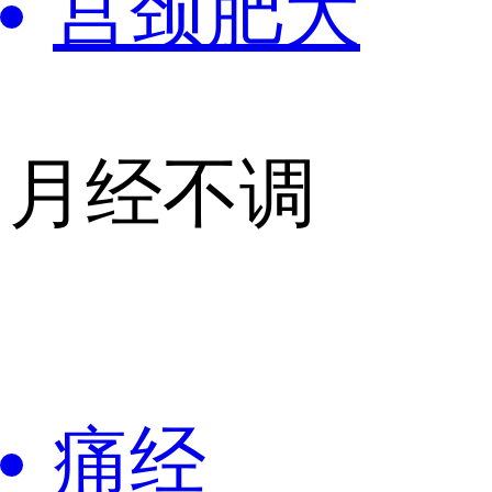
宫颈肥大
月经不调
痛经