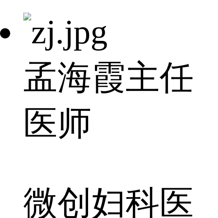
孟海霞
主任
医师
微创妇科医