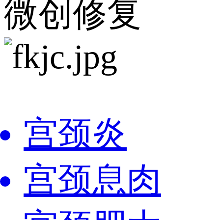
微创修复
宫颈炎
宫颈息肉