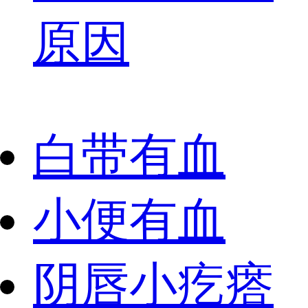
原因
白带有血
小便有血
阴唇小疙瘩