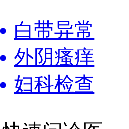
白带异常
外阴瘙痒
妇科检查