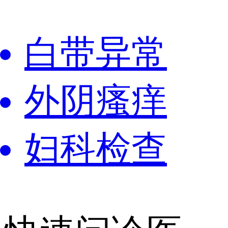
白带异常
外阴瘙痒
妇科检查