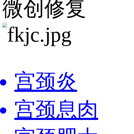
微创修复
宫颈炎
宫颈息肉