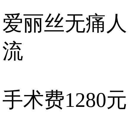
爱丽丝
无痛人
流
手术费
1280元