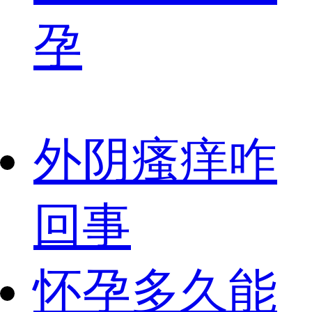
孕
外阴瘙痒咋
回事
怀孕多久能