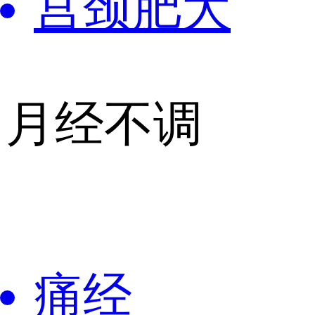
宫颈肥大
月经不调
痛经