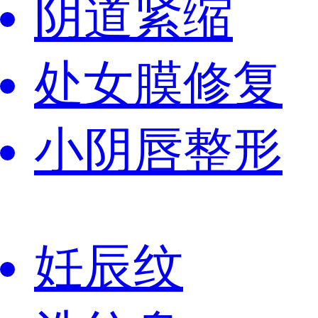
阴道紧缩
处女膜修复
小阴唇整形
妊辰纹