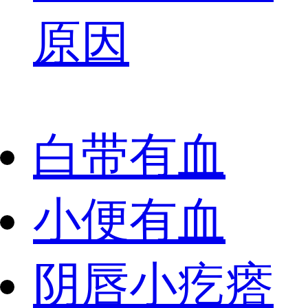
原因
白带有血
小便有血
阴唇小疙瘩