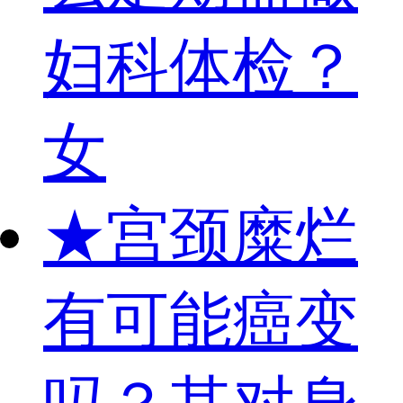
妇科体检？
女
★
宫颈糜烂
有可能癌变