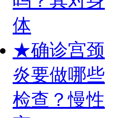
吗？其对身
体
★
确诊宫颈
炎要做哪些
检查？慢性