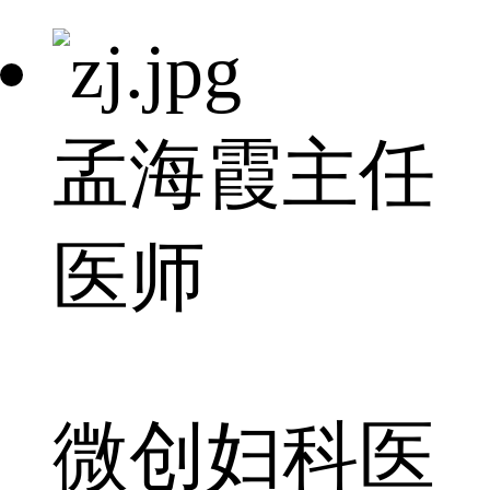
孟海霞
主任
医师
微创妇科医