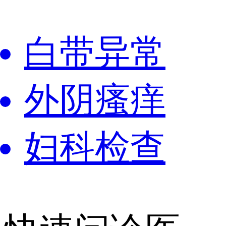
白带异常
外阴瘙痒
妇科检查