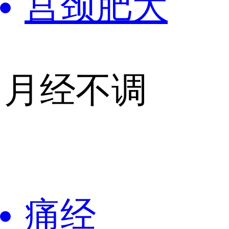
宫颈肥大
月经不调
痛经