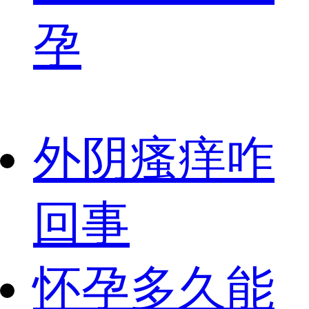
孕
外阴瘙痒咋
回事
怀孕多久能