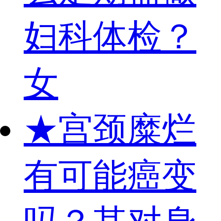
妇科体检？
女
★
宫颈糜烂
有可能癌变