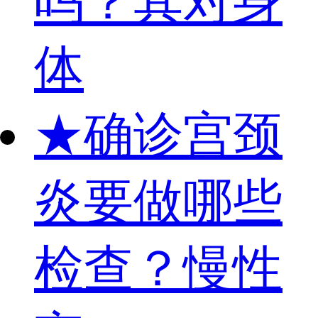
吗？其对身
体
★
确诊宫颈
炎要做哪些
检查？慢性