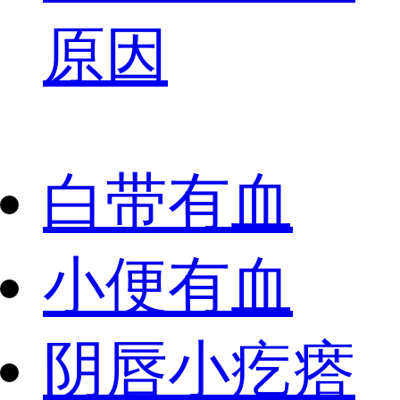
原因
白带有血
小便有血
阴唇小疙瘩