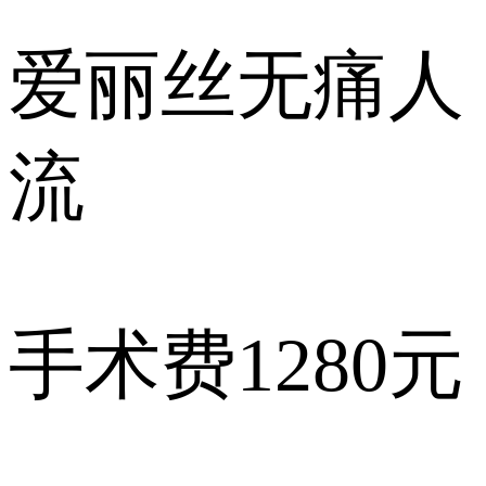
爱丽丝
无痛人
流
手术费
1280元