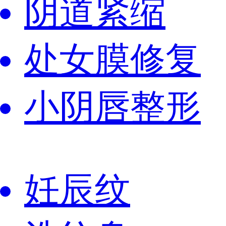
阴道紧缩
处女膜修复
小阴唇整形
妊辰纹