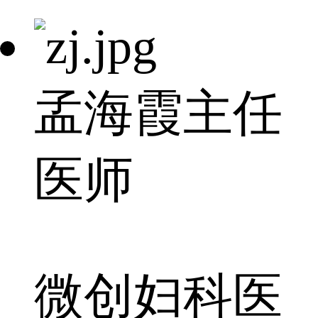
孟海霞
主任
医师
微创妇科医