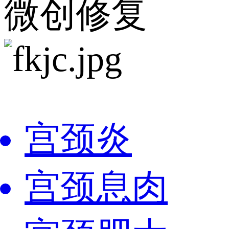
微创修复
宫颈炎
宫颈息肉