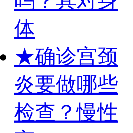
吗？其对身
体
★
确诊宫颈
炎要做哪些
检查？慢性