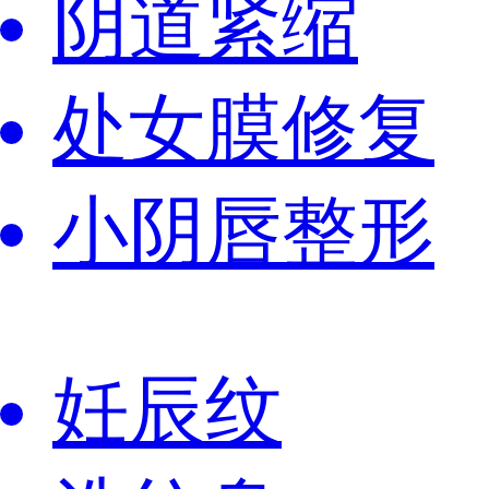
阴道紧缩
处女膜修复
小阴唇整形
妊辰纹