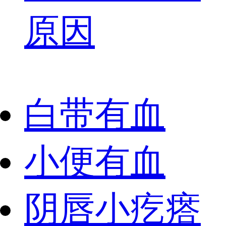
原因
白带有血
小便有血
阴唇小疙瘩