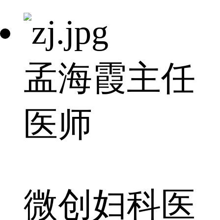
孟海霞
主任
医师
微创妇科医