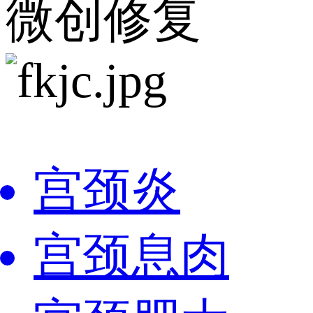
微创修复
宫颈炎
宫颈息肉