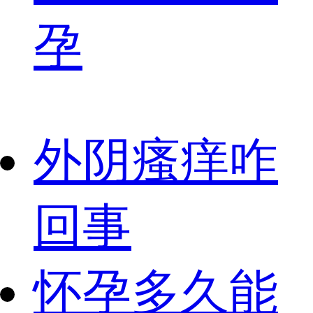
孕
外阴瘙痒咋
回事
怀孕多久能