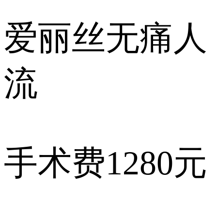
爱丽丝
无痛人
流
手术费
1280元