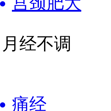
宫颈肥大
月经不调
痛经