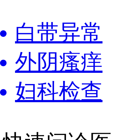
白带异常
外阴瘙痒
妇科检查