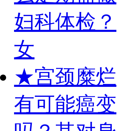
妇科体检？
女
★
宫颈糜烂
有可能癌变