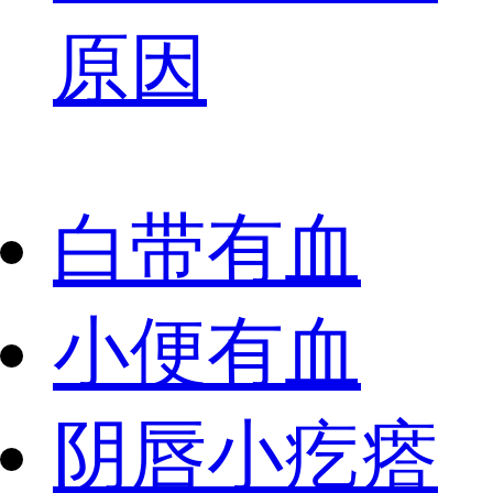
原因
白带有血
小便有血
阴唇小疙瘩