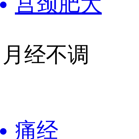
宫颈肥大
月经不调
痛经