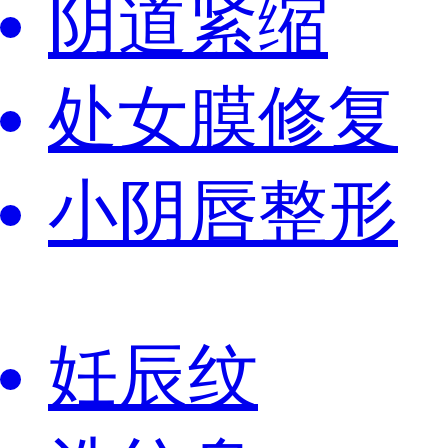
阴道紧缩
处女膜修复
小阴唇整形
妊辰纹