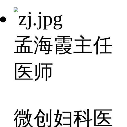
孟海霞
主任
医师
微创妇科医