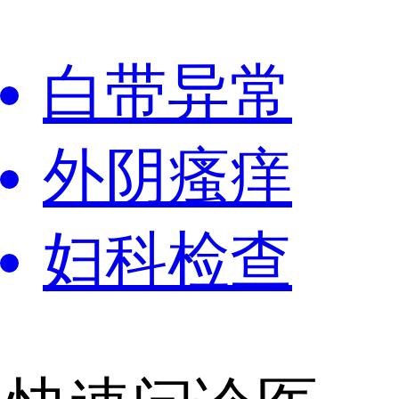
白带异常
外阴瘙痒
妇科检查