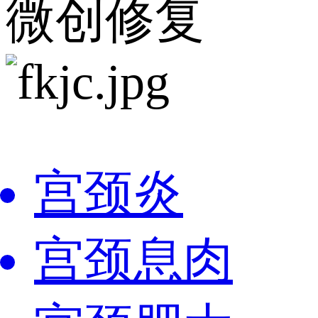
微创修复
宫颈炎
宫颈息肉