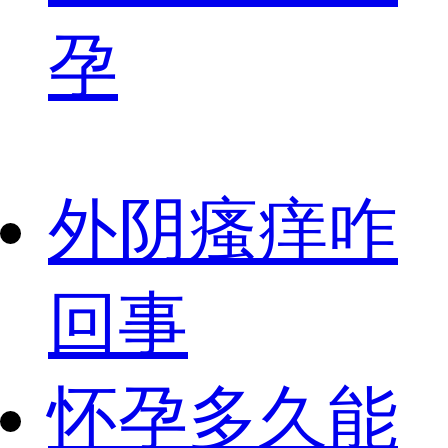
孕
外阴瘙痒咋
回事
怀孕多久能