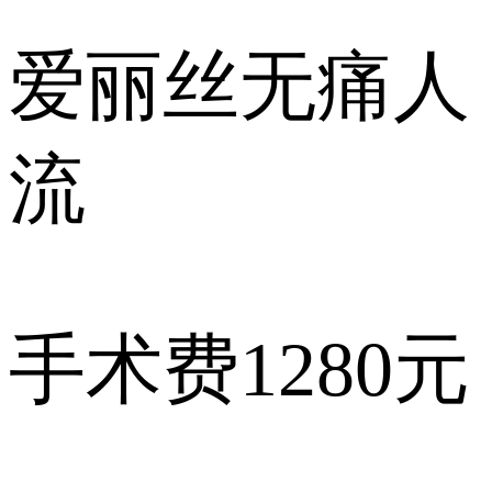
爱丽丝
无痛人
流
手术费
1280元