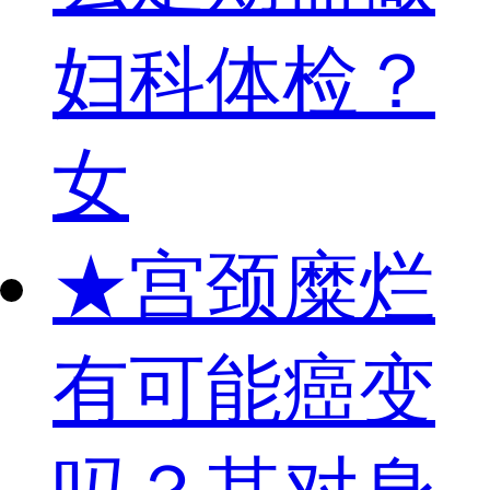
妇科体检？
女
★
宫颈糜烂
有可能癌变