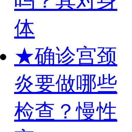
吗？其对身
体
★
确诊宫颈
炎要做哪些
检查？慢性