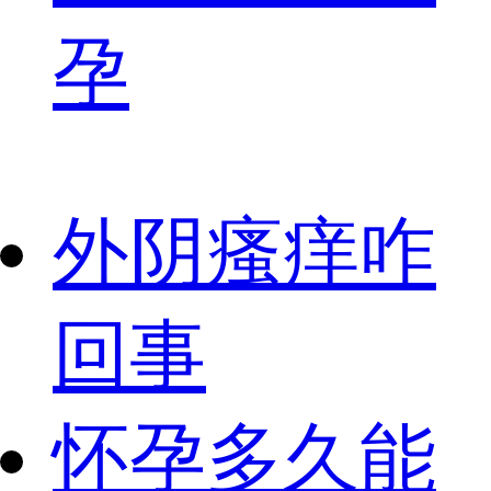
孕
外阴瘙痒咋
回事
怀孕多久能