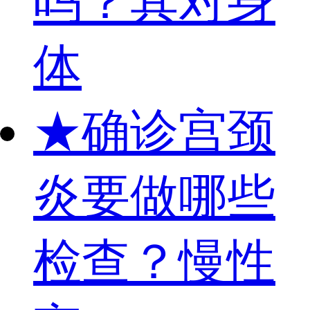
吗？其对身
体
★
确诊宫颈
炎要做哪些
检查？慢性