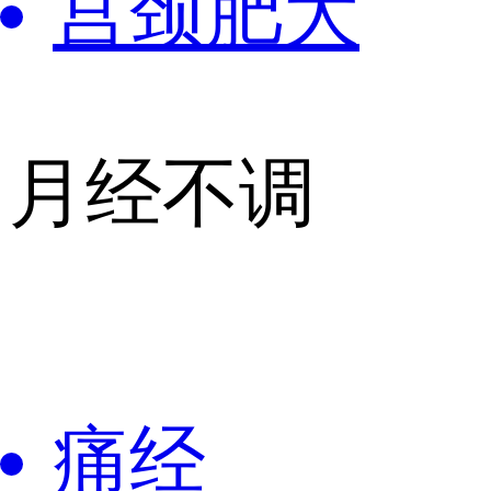
宫颈肥大
月经不调
痛经