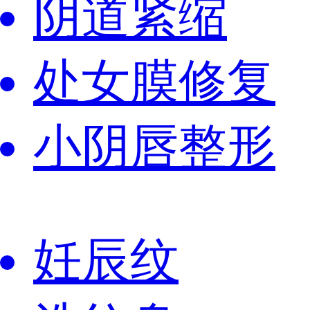
阴道紧缩
处女膜修复
小阴唇整形
妊辰纹