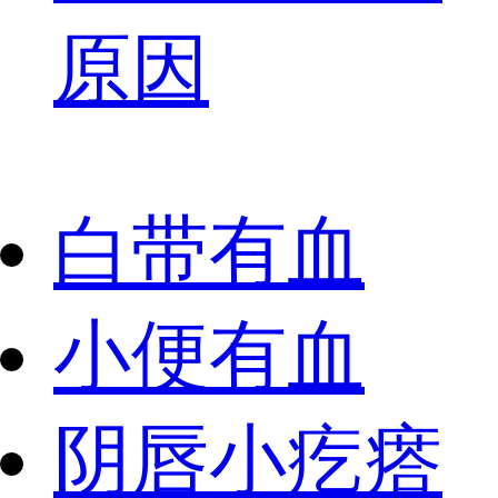
原因
白带有血
小便有血
阴唇小疙瘩