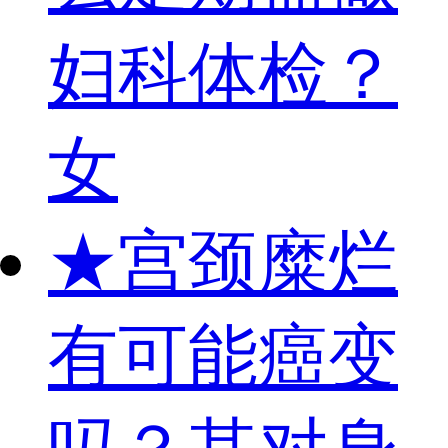
妇科体检？
女
★
宫颈糜烂
有可能癌变