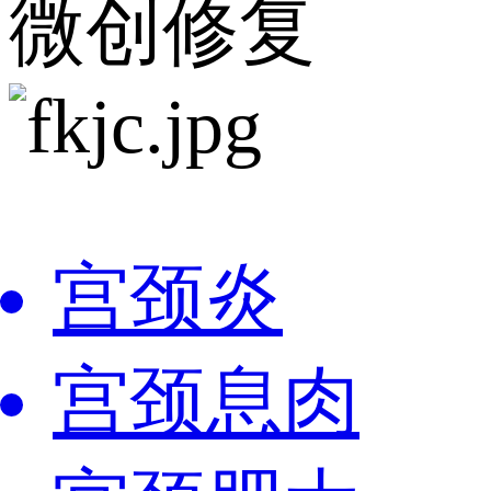
微创修复
宫颈炎
宫颈息肉