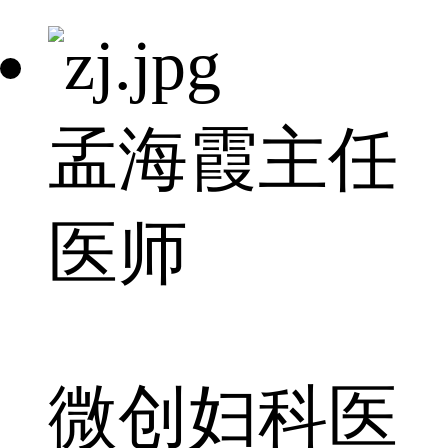
孟海霞
主任
医师
微创妇科医