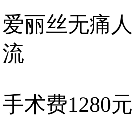
爱丽丝
无痛人
流
手术费
1280元