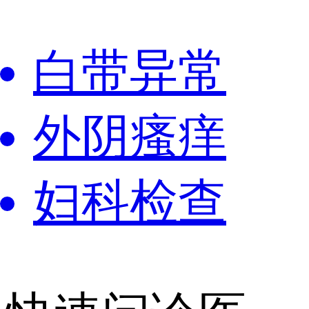
白带异常
外阴瘙痒
妇科检查