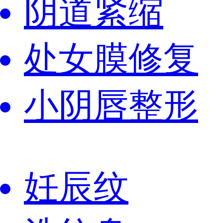
阴道紧缩
处女膜修复
小阴唇整形
妊辰纹