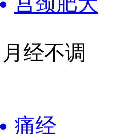
宫颈肥大
月经不调
痛经