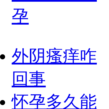
孕
外阴瘙痒咋
回事
怀孕多久能