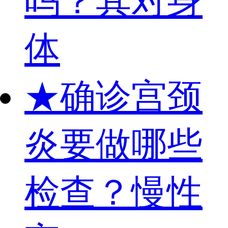
吗？其对身
体
★
确诊宫颈
炎要做哪些
检查？慢性