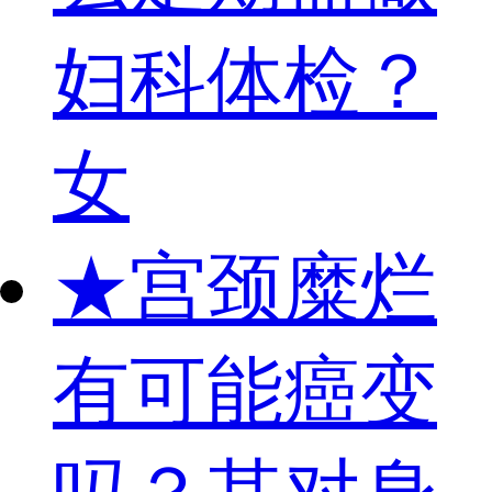
妇科体检？
女
★
宫颈糜烂
有可能癌变