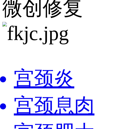
微创修复
宫颈炎
宫颈息肉