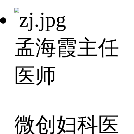
孟海霞
主任
医师
微创妇科医