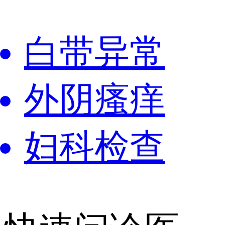
白带异常
外阴瘙痒
妇科检查