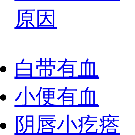
原因
白带有血
小便有血
阴唇小疙瘩