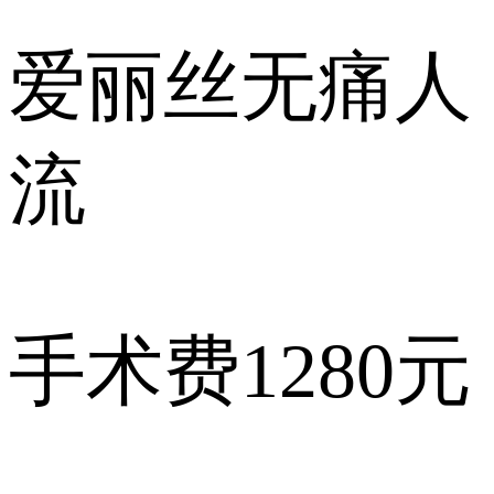
爱丽丝
无痛人
流
手术费
1280元