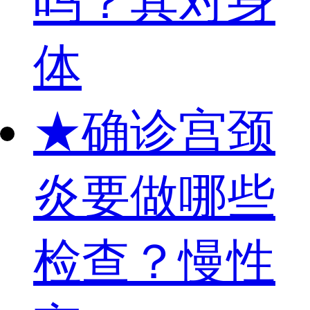
吗？其对身
体
★
确诊宫颈
炎要做哪些
检查？慢性