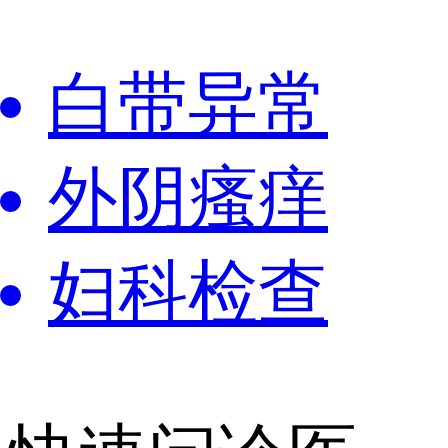
白带异常
外阴瘙痒
妇科检查