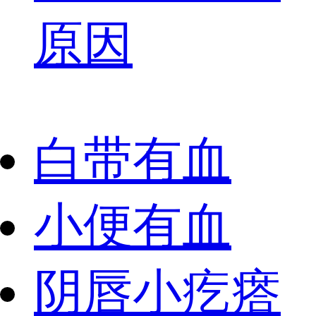
原因
白带有血
小便有血
阴唇小疙瘩