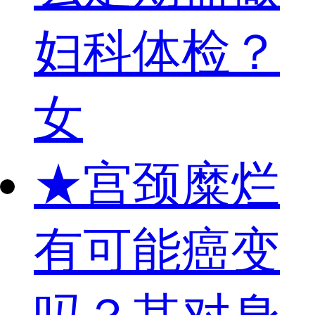
妇科体检？
女
★
宫颈糜烂
有可能癌变