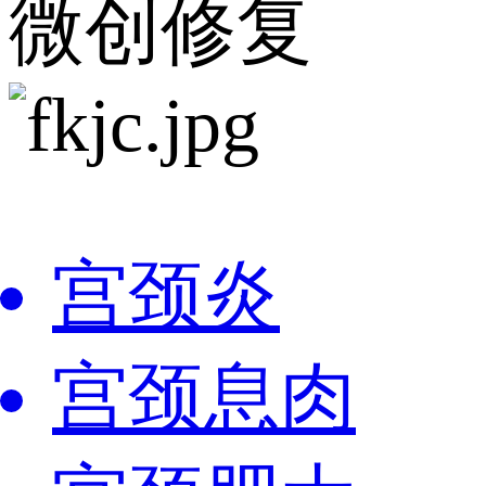
微创修复
宫颈炎
宫颈息肉