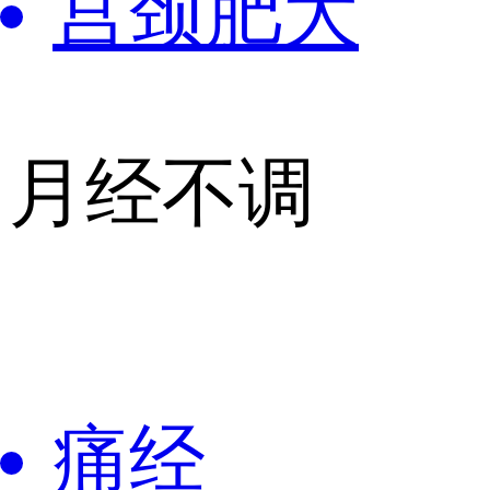
宫颈肥大
月经不调
痛经