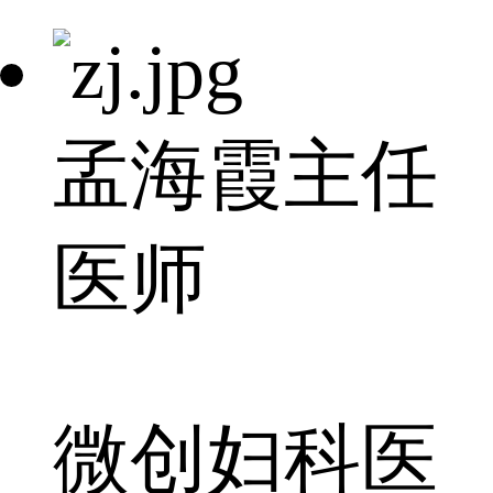
孟海霞
主任
医师
微创妇科医