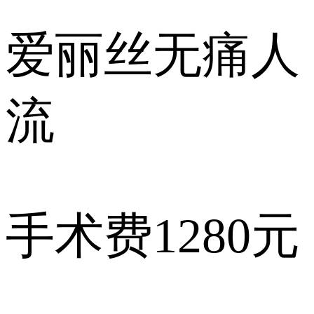
爱丽丝
无痛人
流
手术费
1280元