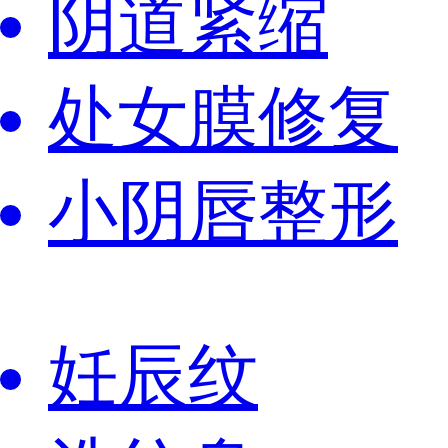
阴道紧缩
处女膜修复
小阴唇整形
妊辰纹