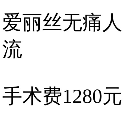
爱丽丝
无痛人
流
手术费
1280元