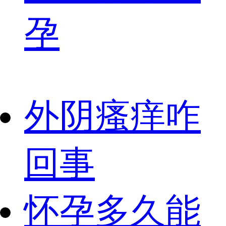
孕
外阴瘙痒咋
回事
怀孕多久能