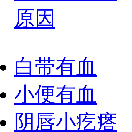
原因
白带有血
小便有血
阴唇小疙瘩