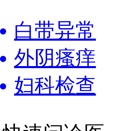
白带异常
外阴瘙痒
妇科检查