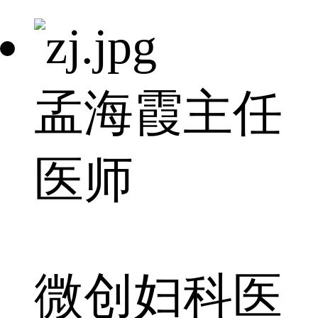
孟海霞
主任
医师
微创妇科医