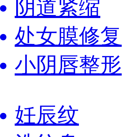
阴道紧缩
处女膜修复
小阴唇整形
妊辰纹