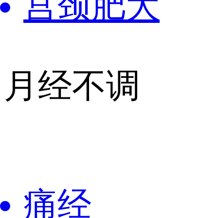
宫颈肥大
月经不调
痛经