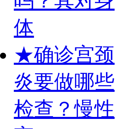
吗？其对身
体
★
确诊宫颈
炎要做哪些
检查？慢性