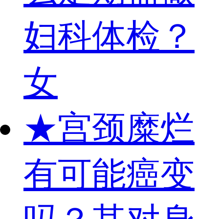
妇科体检？
女
★
宫颈糜烂
有可能癌变