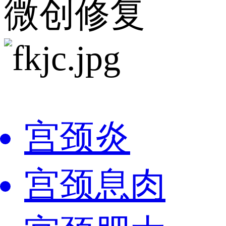
微创修复
宫颈炎
宫颈息肉