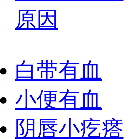
原因
白带有血
小便有血
阴唇小疙瘩