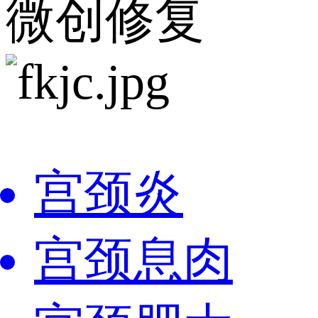
微创修复
宫颈炎
宫颈息肉