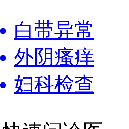
白带异常
外阴瘙痒
妇科检查