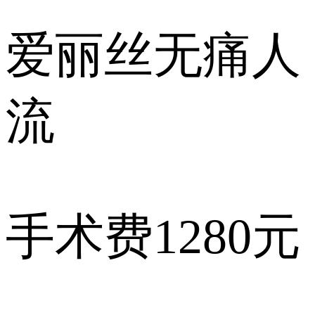
爱丽丝
无痛人
流
手术费
1280元