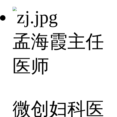
孟海霞
主任
医师
微创妇科医