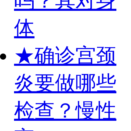
吗？其对身
体
★
确诊宫颈
炎要做哪些
检查？慢性