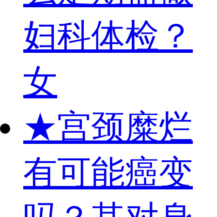
妇科体检？
女
★
宫颈糜烂
有可能癌变