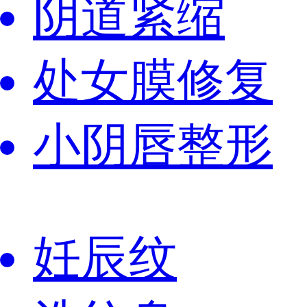
阴道紧缩
处女膜修复
小阴唇整形
妊辰纹