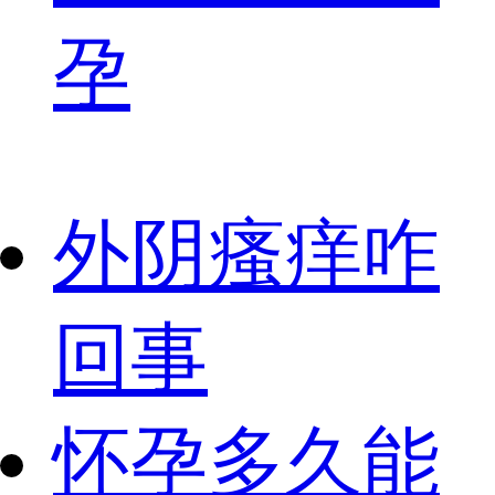
孕
外阴瘙痒咋
回事
怀孕多久能