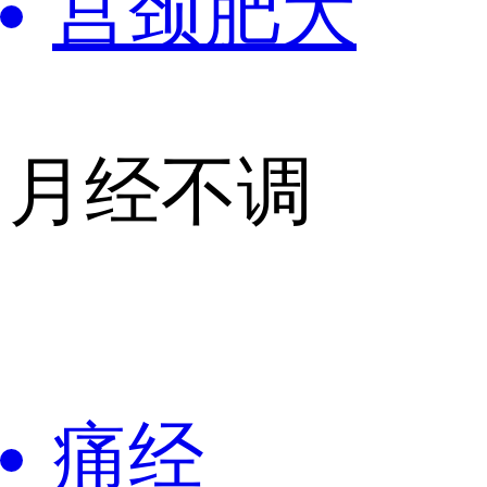
宫颈肥大
月经不调
痛经