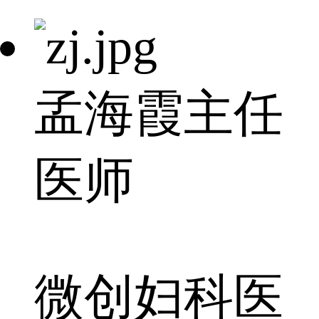
孟海霞
主任
医师
微创妇科医