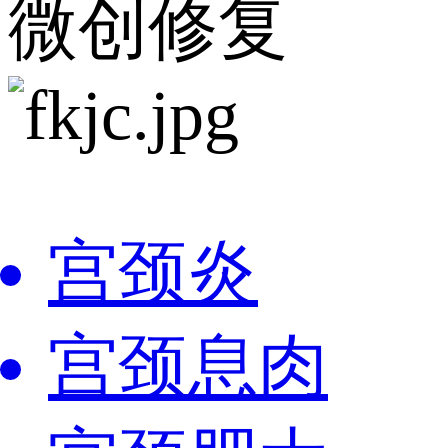
微创修复
宫颈炎
宫颈息肉