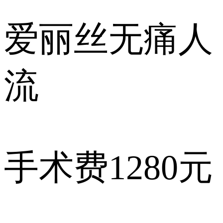
爱丽丝
无痛人
流
手术费
1280元