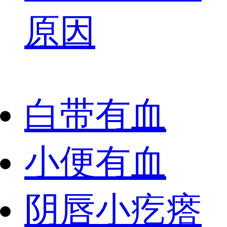
原因
白带有血
小便有血
阴唇小疙瘩