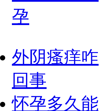
孕
外阴瘙痒咋
回事
怀孕多久能