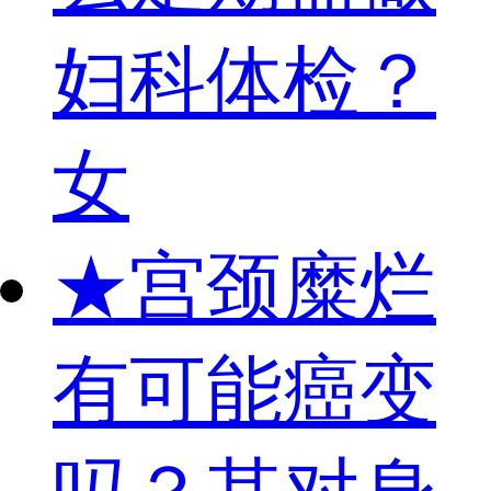
妇科体检？
女
★
宫颈糜烂
有可能癌变