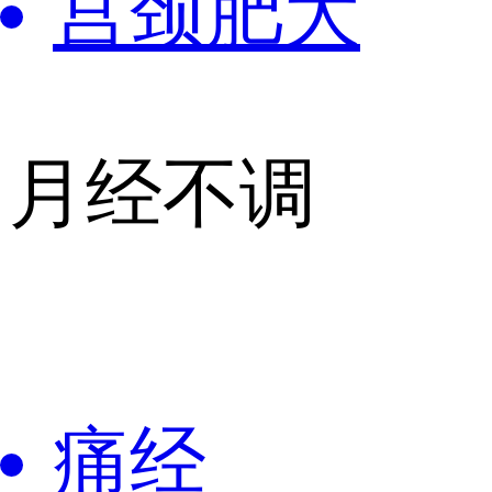
宫颈肥大
月经不调
痛经