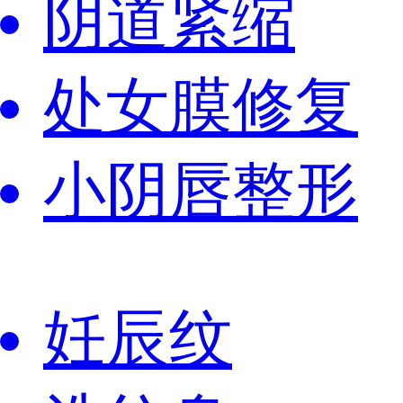
阴道紧缩
处女膜修复
小阴唇整形
妊辰纹