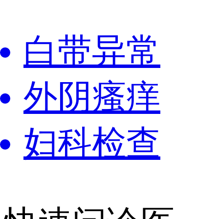
白带异常
外阴瘙痒
妇科检查