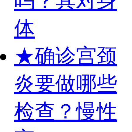
吗？其对身
体
★
确诊宫颈
炎要做哪些
检查？慢性