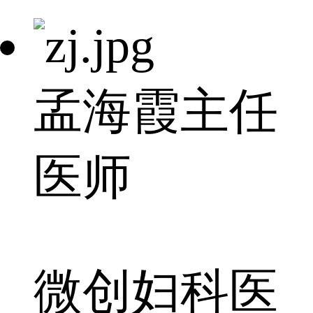
孟海霞
主任
医师
微创妇科医