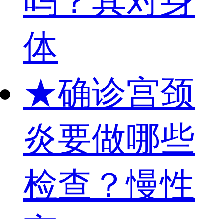
吗？其对身
体
★
确诊宫颈
炎要做哪些
检查？慢性