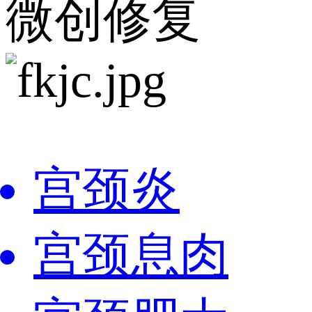
微创修复
宫颈炎
宫颈息肉