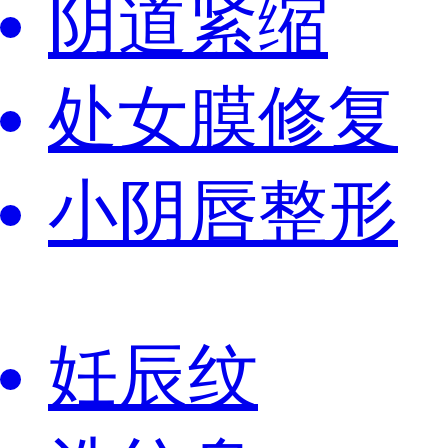
阴道紧缩
处女膜修复
小阴唇整形
妊辰纹