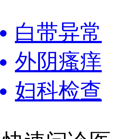
白带异常
外阴瘙痒
妇科检查