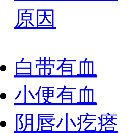
原因
白带有血
小便有血
阴唇小疙瘩