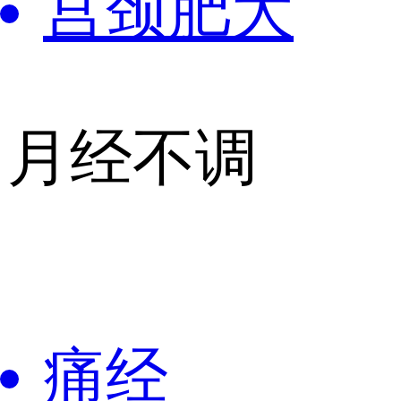
宫颈肥大
月经不调
痛经