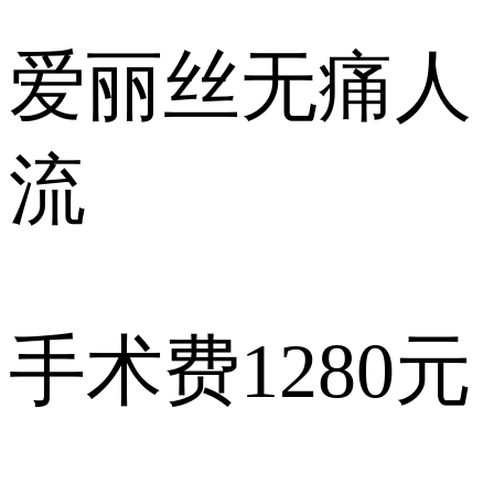
爱丽丝
无痛人
流
手术费
1280元