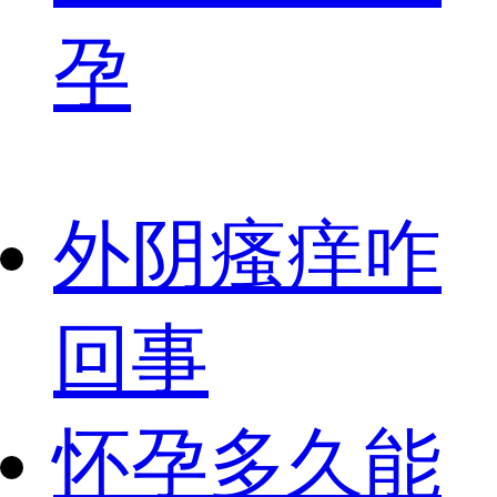
孕
外阴瘙痒咋
回事
怀孕多久能