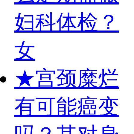
妇科体检？
女
★
宫颈糜烂
有可能癌变