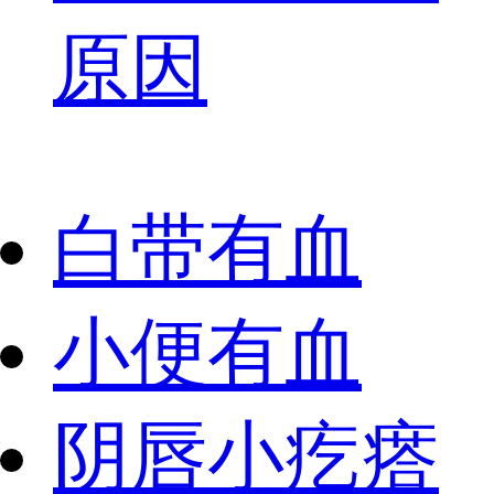
原因
白带有血
小便有血
阴唇小疙瘩