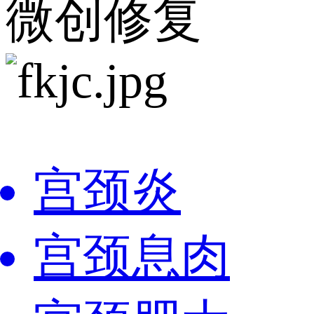
微创修复
宫颈炎
宫颈息肉