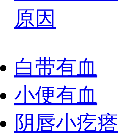
原因
白带有血
小便有血
阴唇小疙瘩