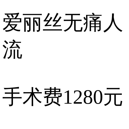
爱丽丝
无痛人
流
手术费
1280元