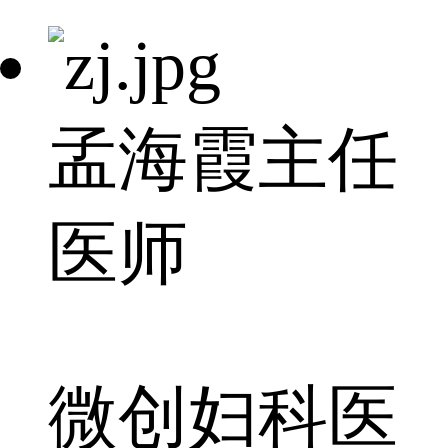
孟海霞
主任
医师
微创妇科医