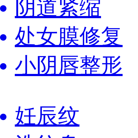
阴道紧缩
处女膜修复
小阴唇整形
妊辰纹