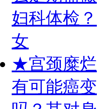
妇科体检？
女
★
宫颈糜烂
有可能癌变