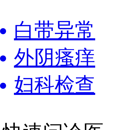
白带异常
外阴瘙痒
妇科检查