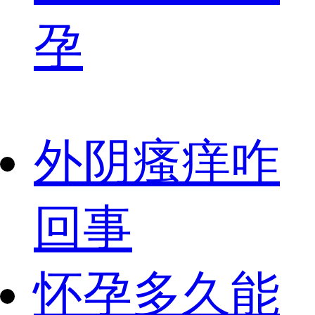
孕
外阴瘙痒咋
回事
怀孕多久能