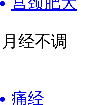
宫颈肥大
月经不调
痛经