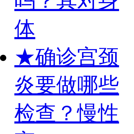
吗？其对身
体
★
确诊宫颈
炎要做哪些
检查？慢性