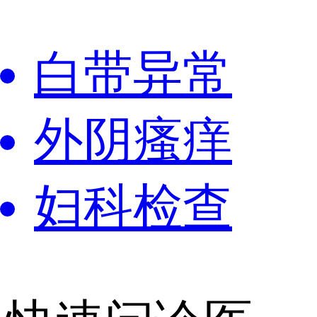
白带异常
外阴瘙痒
妇科检查