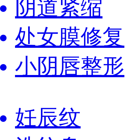
阴道紧缩
处女膜修复
小阴唇整形
妊辰纹