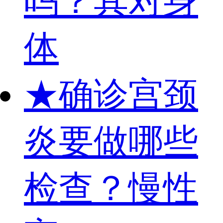
吗？其对身
体
★
确诊宫颈
炎要做哪些
检查？慢性