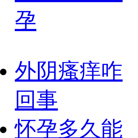
孕
外阴瘙痒咋
回事
怀孕多久能