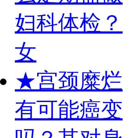
妇科体检？
女
★
宫颈糜烂
有可能癌变