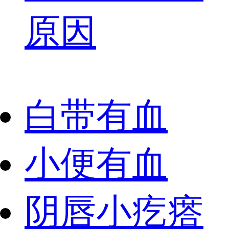
原因
白带有血
小便有血
阴唇小疙瘩