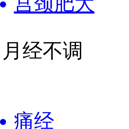
宫颈肥大
月经不调
痛经