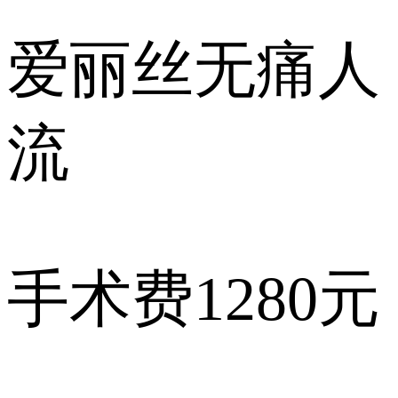
爱丽丝
无痛人
流
手术费
1280元