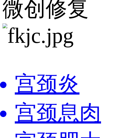
微创修复
宫颈炎
宫颈息肉