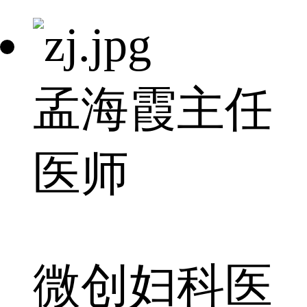
孟海霞
主任
医师
微创妇科医