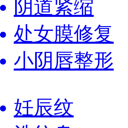
阴道紧缩
处女膜修复
小阴唇整形
妊辰纹