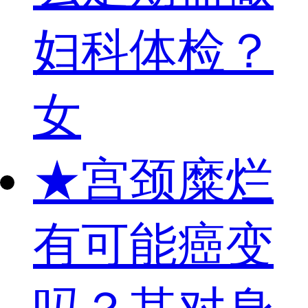
妇科体检？
女
★
宫颈糜烂
有可能癌变