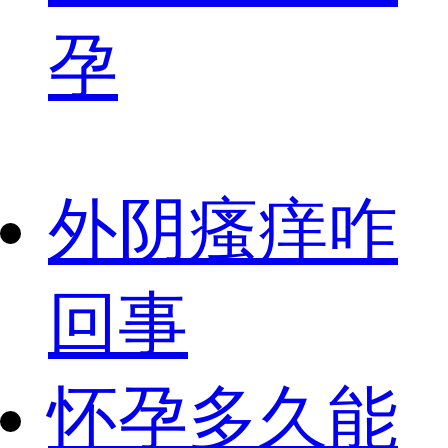
孕
外阴瘙痒咋
回事
怀孕多久能