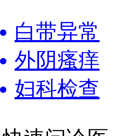
白带异常
外阴瘙痒
妇科检查