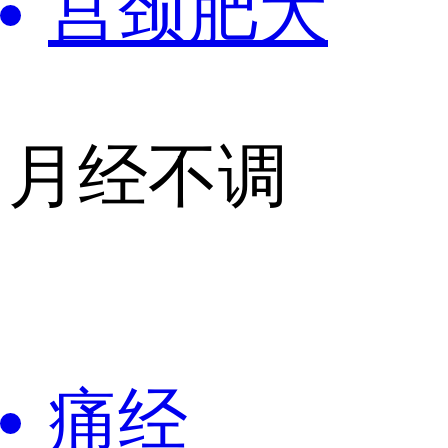
宫颈肥大
月经不调
痛经