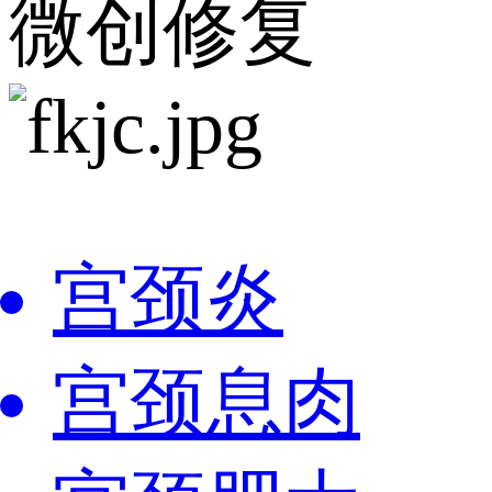
微创修复
宫颈炎
宫颈息肉