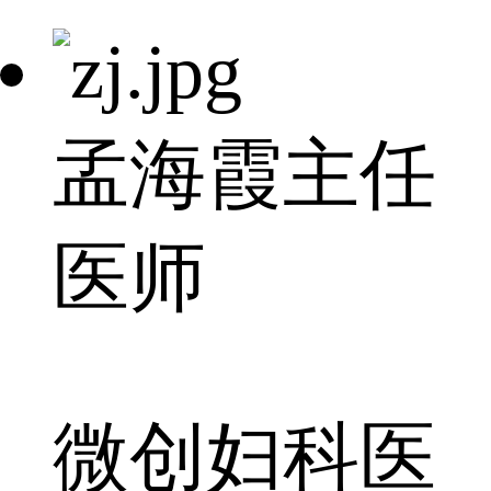
孟海霞
主任
医师
微创妇科医