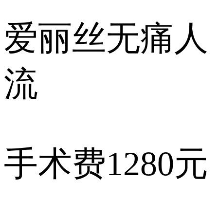
爱丽丝
无痛人
流
手术费
1280元