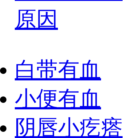
原因
白带有血
小便有血
阴唇小疙瘩