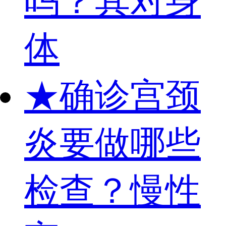
吗？其对身
体
★
确诊宫颈
炎要做哪些
检查？慢性