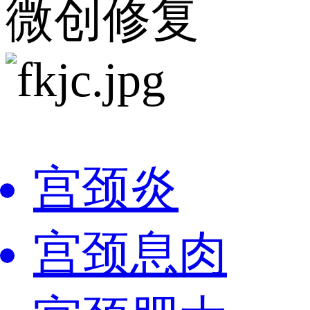
微创修复
宫颈炎
宫颈息肉