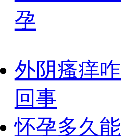
孕
外阴瘙痒咋
回事
怀孕多久能