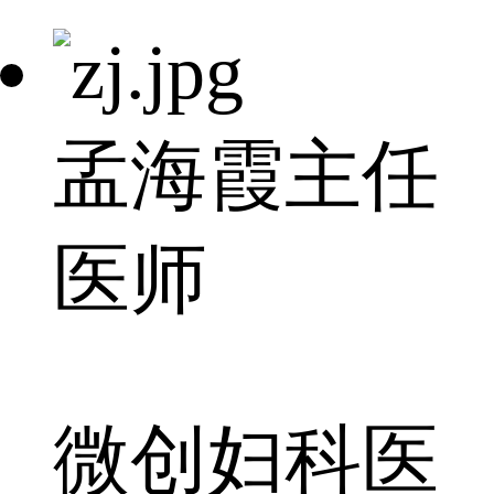
孟海霞
主任
医师
微创妇科医