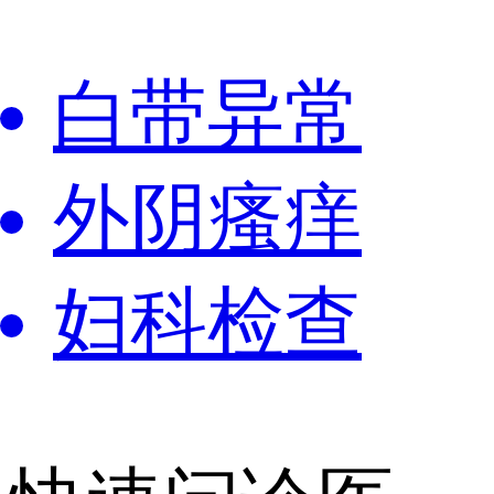
白带异常
外阴瘙痒
妇科检查