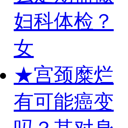
妇科体检？
女
★
宫颈糜烂
有可能癌变