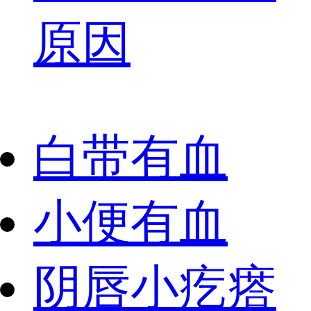
原因
白带有血
小便有血
阴唇小疙瘩