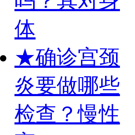
吗？其对身
体
★
确诊宫颈
炎要做哪些
检查？慢性