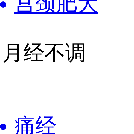
宫颈肥大
月经不调
痛经