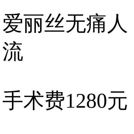
爱丽丝
无痛人
流
手术费
1280元