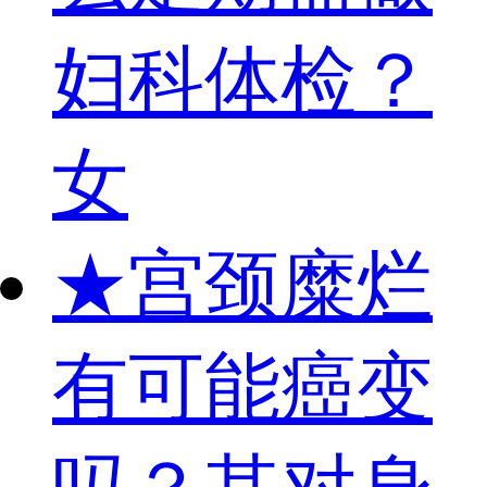
妇科体检？
女
★
宫颈糜烂
有可能癌变