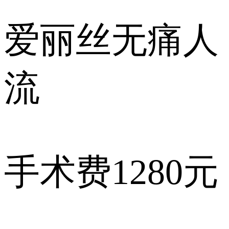
爱丽丝
无痛人
流
手术费
1280元