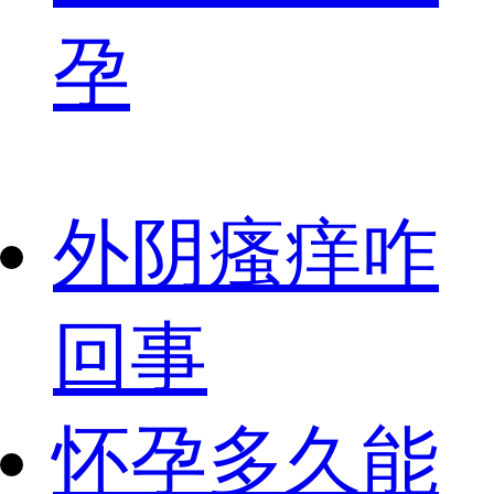
孕
外阴瘙痒咋
回事
怀孕多久能