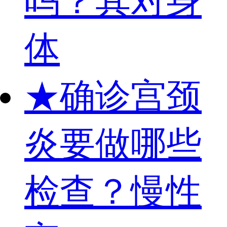
吗？其对身
体
★
确诊宫颈
炎要做哪些
检查？慢性