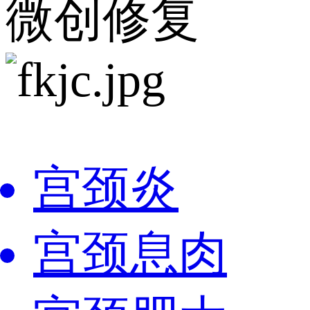
微创修复
宫颈炎
宫颈息肉