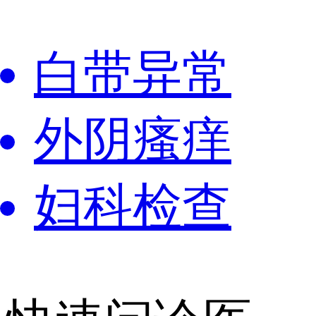
白带异常
外阴瘙痒
妇科检查