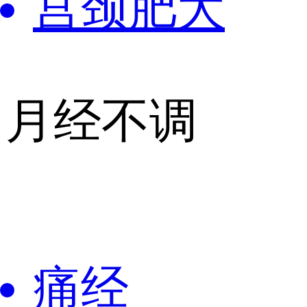
宫颈肥大
月经不调
痛经