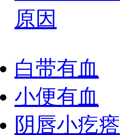
原因
白带有血
小便有血
阴唇小疙瘩