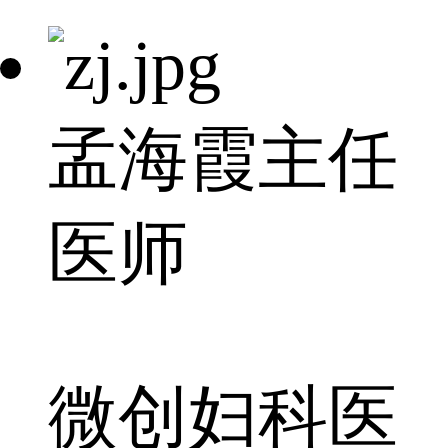
孟海霞
主任
医师
微创妇科医