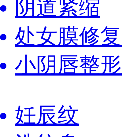
阴道紧缩
处女膜修复
小阴唇整形
妊辰纹