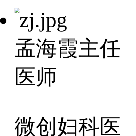
孟海霞
主任
医师
微创妇科医