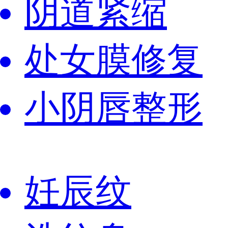
阴道紧缩
处女膜修复
小阴唇整形
妊辰纹