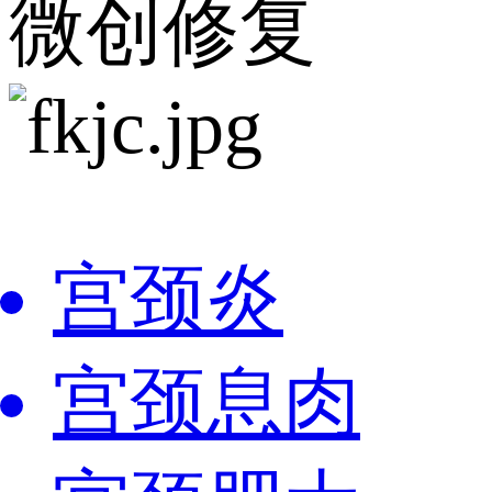
微创修复
宫颈炎
宫颈息肉