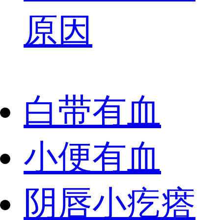
原因
白带有血
小便有血
阴唇小疙瘩