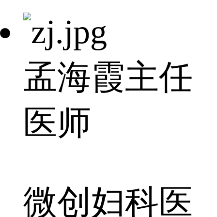
孟海霞
主任
医师
微创妇科医