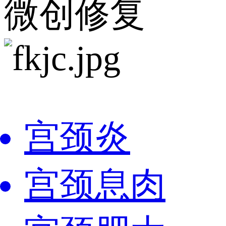
微创修复
宫颈炎
宫颈息肉