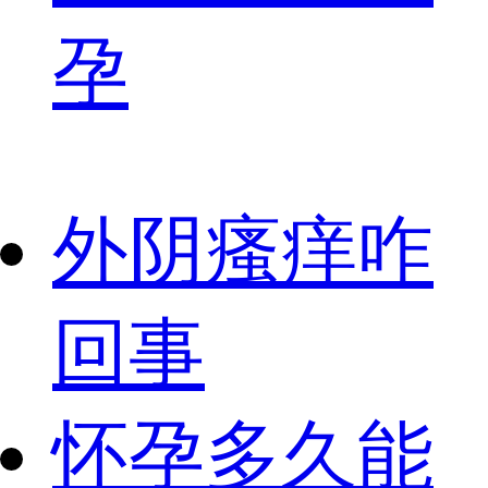
孕
外阴瘙痒咋
回事
怀孕多久能