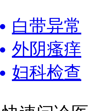
白带异常
外阴瘙痒
妇科检查