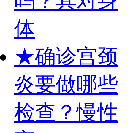
吗？其对身
体
★
确诊宫颈
炎要做哪些
检查？慢性