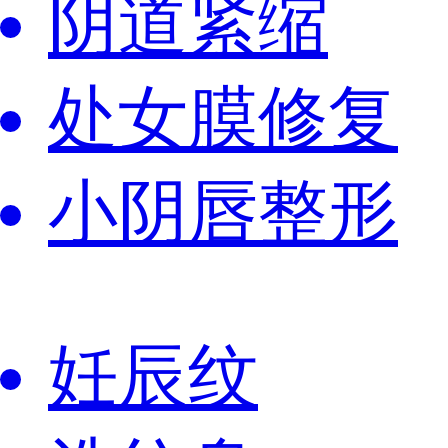
阴道紧缩
处女膜修复
小阴唇整形
妊辰纹