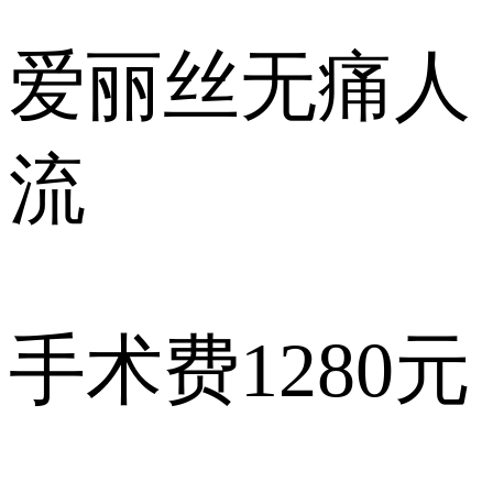
爱丽丝
无痛人
流
手术费
1280元