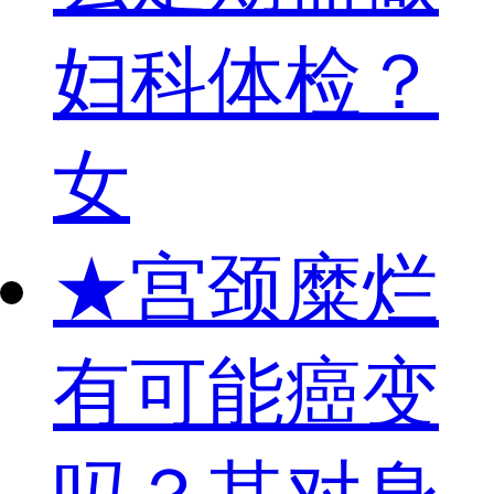
妇科体检？
女
★
宫颈糜烂
有可能癌变