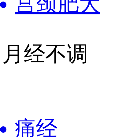
宫颈肥大
月经不调
痛经