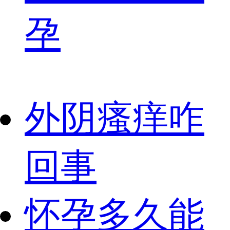
孕
外阴瘙痒咋
回事
怀孕多久能