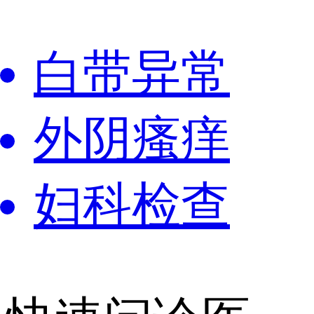
白带异常
外阴瘙痒
妇科检查