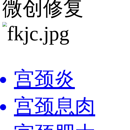
微创修复
宫颈炎
宫颈息肉