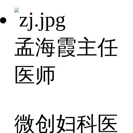
孟海霞
主任
医师
微创妇科医