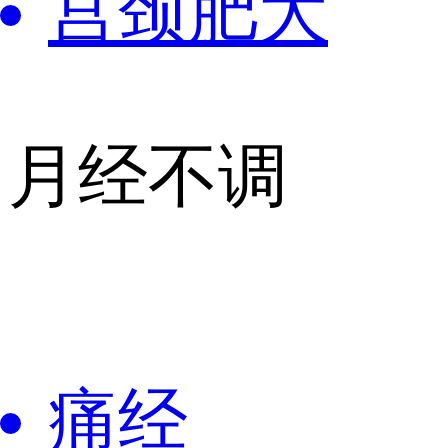
宫颈肥大
月经不调
痛经