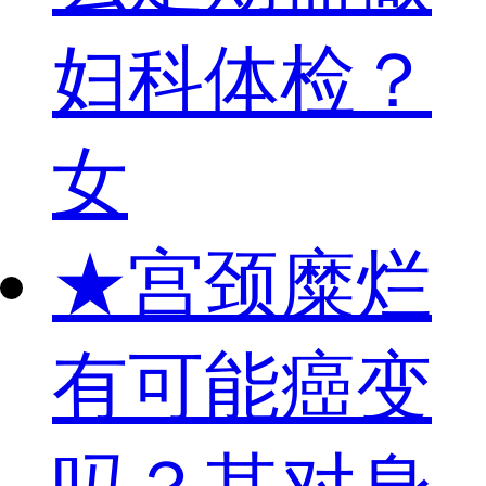
妇科体检？
女
★
宫颈糜烂
有可能癌变