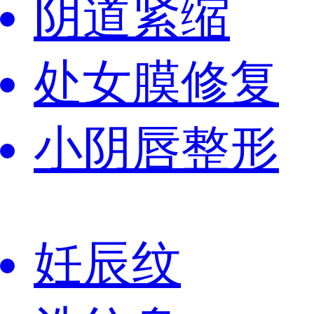
阴道紧缩
处女膜修复
小阴唇整形
妊辰纹