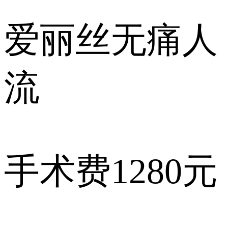
爱丽丝
无痛人
流
手术费
1280元