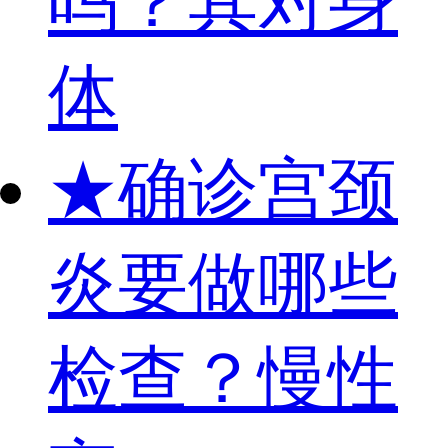
吗？其对身
体
★
确诊宫颈
炎要做哪些
检查？慢性