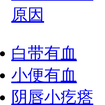
原因
白带有血
小便有血
阴唇小疙瘩