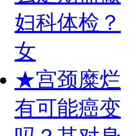
妇科体检？
女
★
宫颈糜烂
有可能癌变