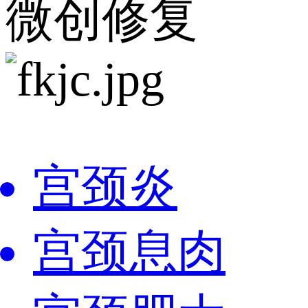
微创修复
宫颈炎
宫颈息肉