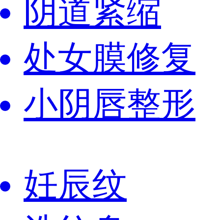
阴道紧缩
处女膜修复
小阴唇整形
妊辰纹