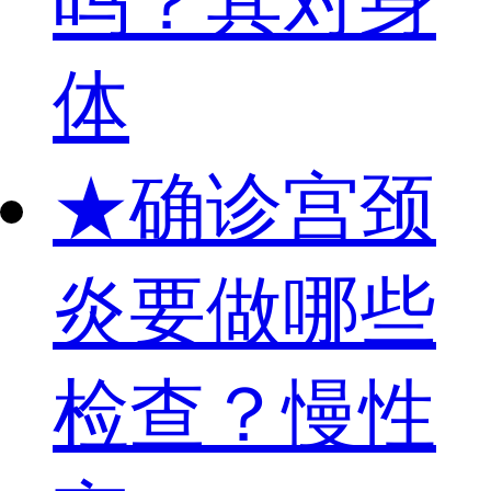
吗？其对身
体
★
确诊宫颈
炎要做哪些
检查？慢性