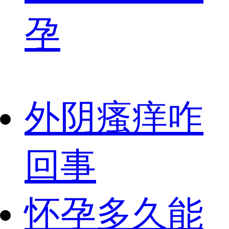
孕
外阴瘙痒咋
回事
怀孕多久能