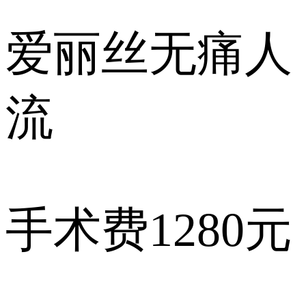
爱丽丝
无痛人
流
手术费
1280元