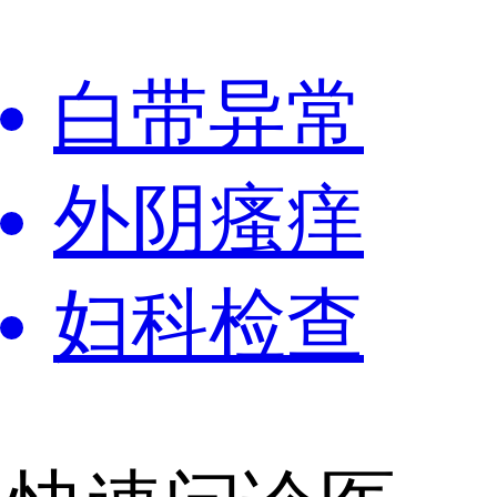
白带异常
外阴瘙痒
妇科检查