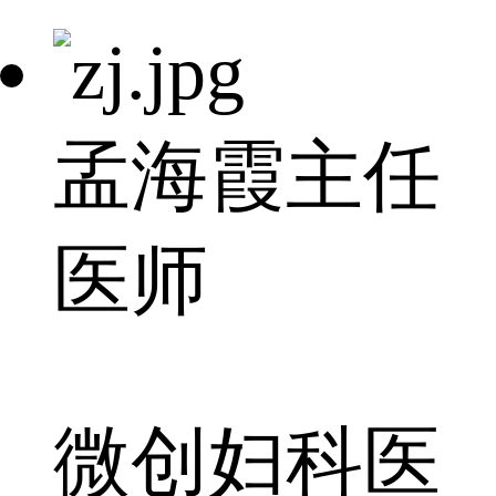
孟海霞
主任
医师
微创妇科医