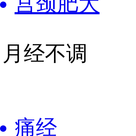
宫颈肥大
月经不调
痛经