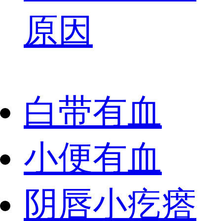
原因
白带有血
小便有血
阴唇小疙瘩