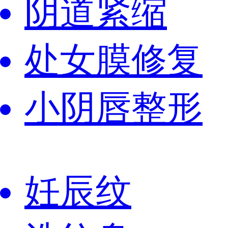
阴道紧缩
处女膜修复
小阴唇整形
妊辰纹