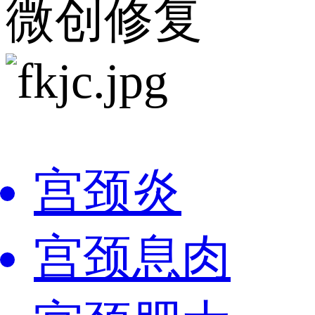
微创修复
宫颈炎
宫颈息肉