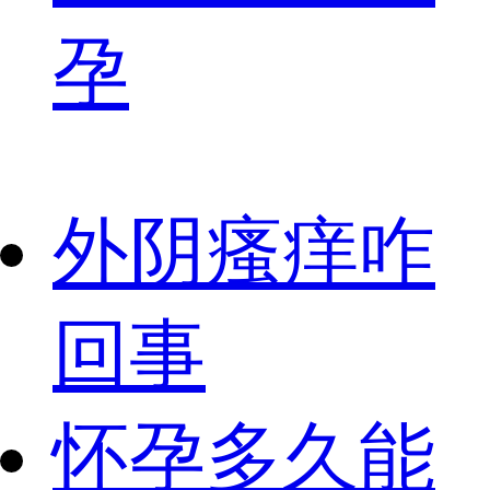
孕
外阴瘙痒咋
回事
怀孕多久能