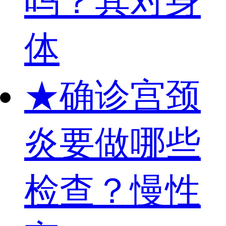
吗？其对身
体
★
确诊宫颈
炎要做哪些
检查？慢性