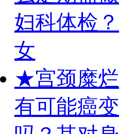
妇科体检？
女
★
宫颈糜烂
有可能癌变