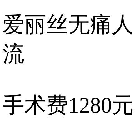
爱丽丝
无痛人
流
手术费
1280元