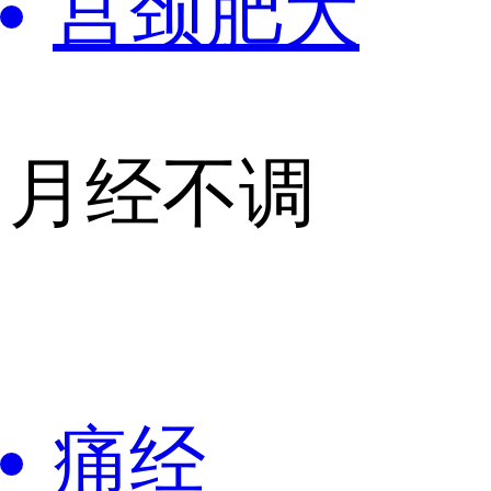
宫颈肥大
月经不调
痛经