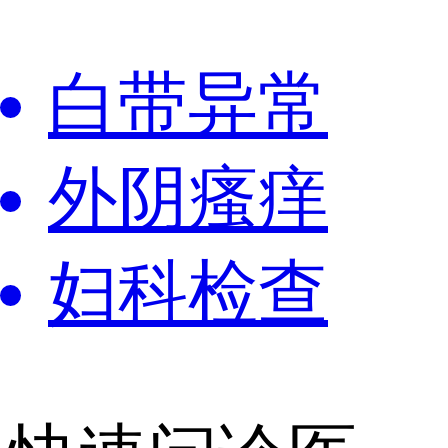
白带异常
外阴瘙痒
妇科检查