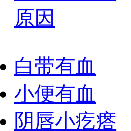
原因
白带有血
小便有血
阴唇小疙瘩