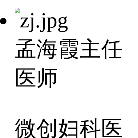
孟海霞
主任
医师
微创妇科医