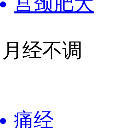
宫颈肥大
月经不调
痛经