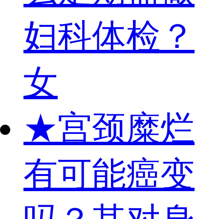
妇科体检？
女
★
宫颈糜烂
有可能癌变