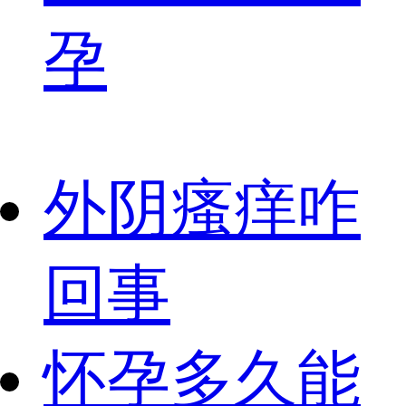
孕
外阴瘙痒咋
回事
怀孕多久能