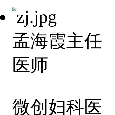
孟海霞
主任
医师
微创妇科医