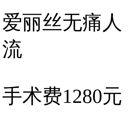
爱丽丝
无痛人
流
手术费
1280元