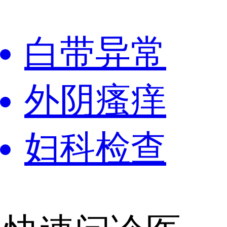
白带异常
外阴瘙痒
妇科检查