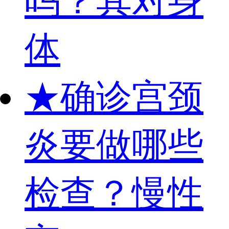
吗？其对身
体
★
确诊宫颈
炎要做哪些
检查？慢性