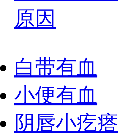
原因
白带有血
小便有血
阴唇小疙瘩