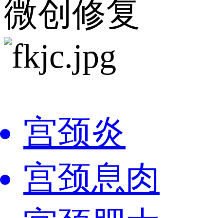
微创修复
宫颈炎
宫颈息肉