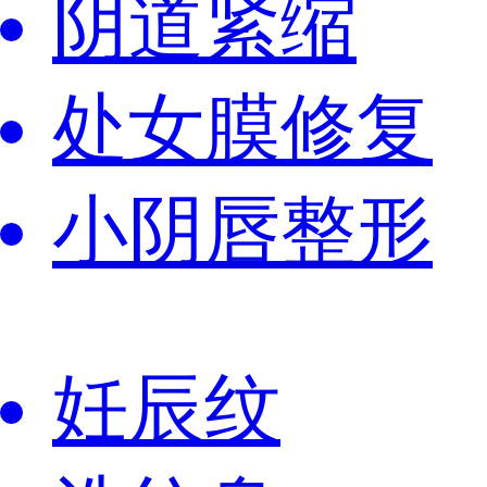
阴道紧缩
处女膜修复
小阴唇整形
妊辰纹