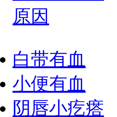
原因
白带有血
小便有血
阴唇小疙瘩