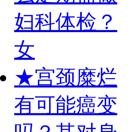
妇科体检？
女
★
宫颈糜烂
有可能癌变