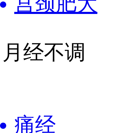
宫颈肥大
月经不调
痛经