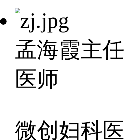
孟海霞
主任
医师
微创妇科医