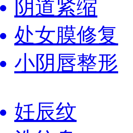
阴道紧缩
处女膜修复
小阴唇整形
妊辰纹