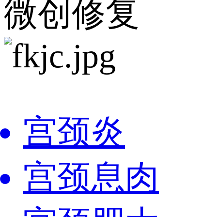
微创修复
宫颈炎
宫颈息肉