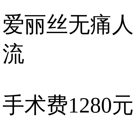
爱丽丝
无痛人
流
手术费
1280元