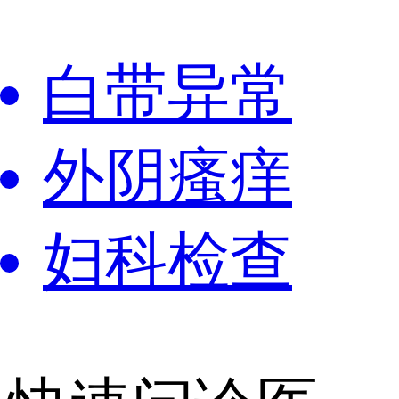
白带异常
外阴瘙痒
妇科检查