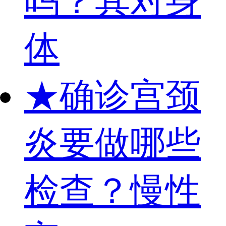
吗？其对身
体
★
确诊宫颈
炎要做哪些
检查？慢性