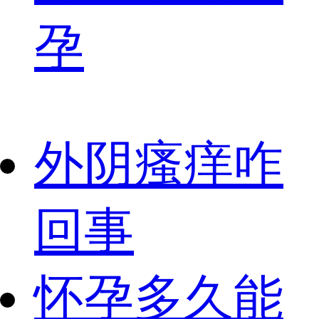
孕
外阴瘙痒咋
回事
怀孕多久能