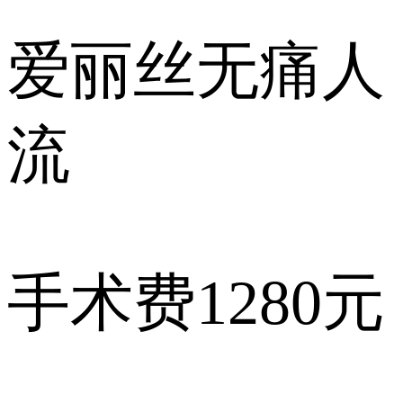
爱丽丝
无痛人
流
手术费
1280元