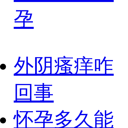
孕
外阴瘙痒咋
回事
怀孕多久能