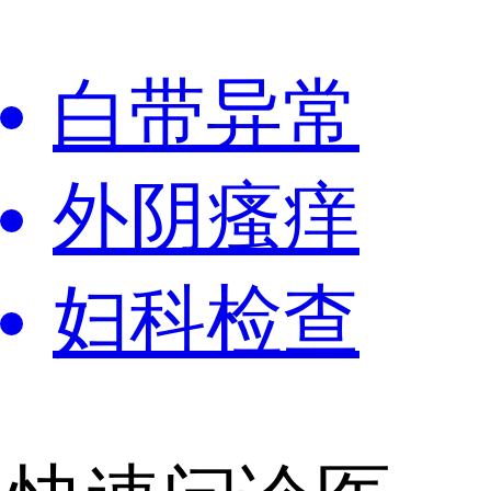
白带异常
外阴瘙痒
妇科检查