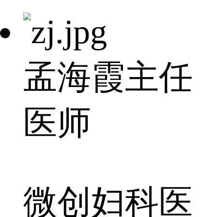
孟海霞
主任
医师
微创妇科医