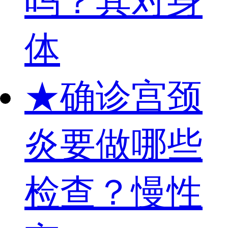
吗？其对身
体
★
确诊宫颈
炎要做哪些
检查？慢性