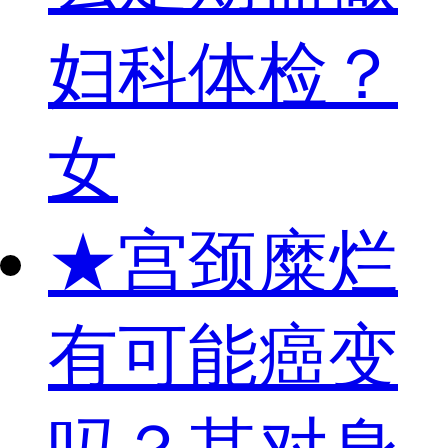
妇科体检？
女
★
宫颈糜烂
有可能癌变