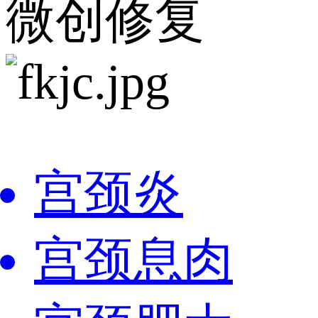
微创修复
宫颈炎
宫颈息肉