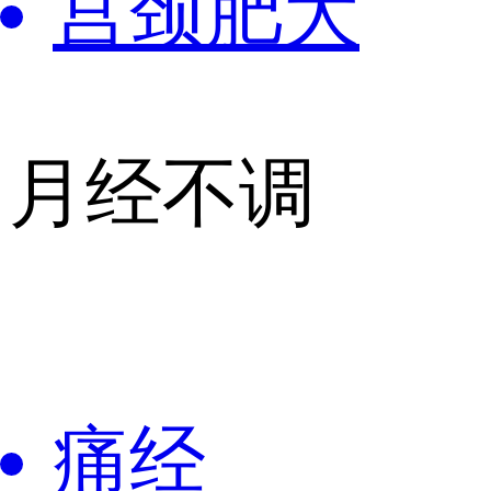
宫颈肥大
月经不调
痛经