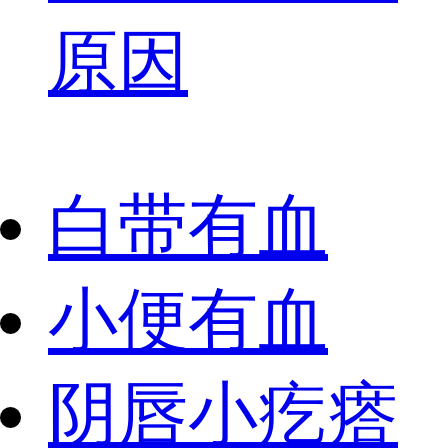
原因
白带有血
小便有血
阴唇小疙瘩