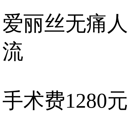
爱丽丝
无痛人
流
手术费
1280元