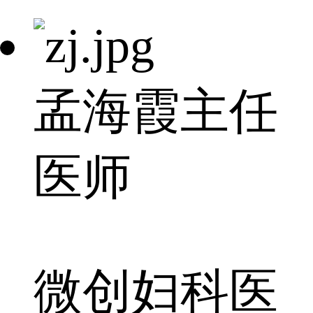
孟海霞
主任
医师
微创妇科医