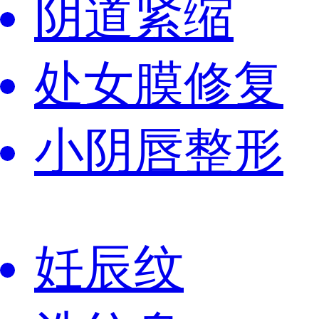
阴道紧缩
处女膜修复
小阴唇整形
妊辰纹