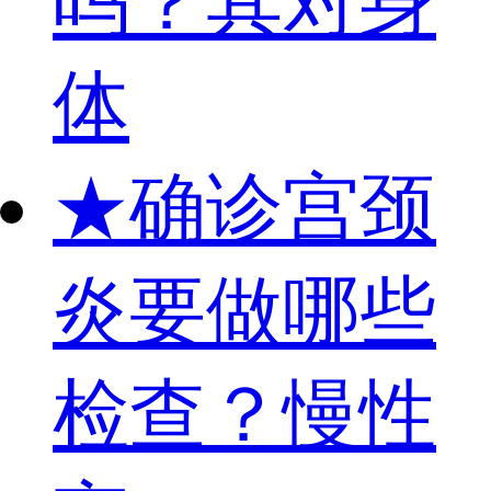
吗？其对身
体
★
确诊宫颈
炎要做哪些
检查？慢性