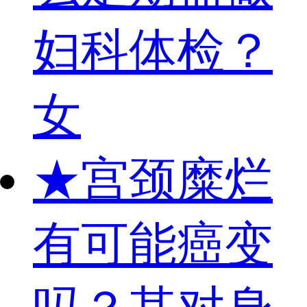
妇科体检？
女
★
宫颈糜烂
有可能癌变