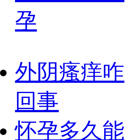
孕
外阴瘙痒咋
回事
怀孕多久能