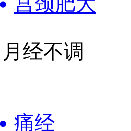
宫颈肥大
月经不调
痛经