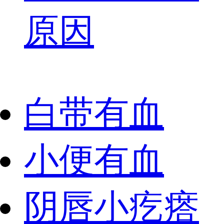
原因
白带有血
小便有血
阴唇小疙瘩