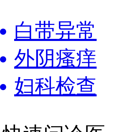
白带异常
外阴瘙痒
妇科检查