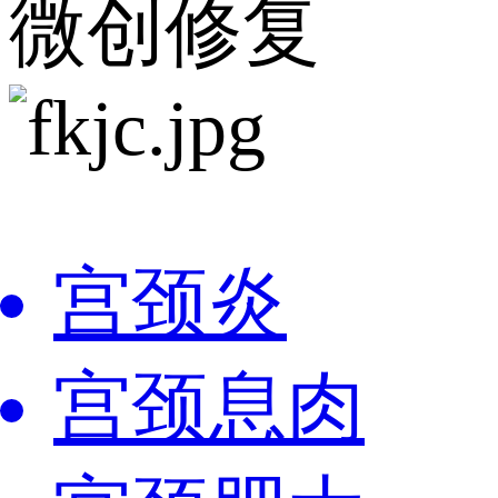
微创修复
宫颈炎
宫颈息肉